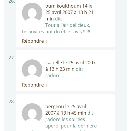
oum koulthoum 14
le
25 avril 2007 à 13 h 21
min
dit:
Tout a l’air délicieux,
tes invités ont du être ravis !!!!!!
Répondre
↓
isabelle
le
25 avril 2007
à 13 h 23 min
dit:
j’adore…..
Répondre
↓
bergeou
le
25 avril
2007 à 13 h 45 min
dit:
J’adore les soirées
apéro, pour la dernière