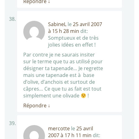
Répondre
↓
SabineL
le
25 avril 2007
à 15 h 28 min
dit:
Somptueux et de très
jolies idées en effet !
Par contre je ne saurais insiter
sur le terme que tu as utilisé pour
désigner ta tapenade… Je regrette
mais une tapenade est à base
d’olive, d’anchois et surtout de
câpres… Ce que tu as fait est tout
simplement une olivade
!
Répondre
↓
mercotte
le
25 avril
2007 à 17 h 11 min
dit: