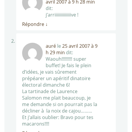
avril 2007 à 9 h 28 min
dit:
j’arriiiiiiiiiiiiiive !
Répondre
↓
auré
le
25 avril 2007 à 9
h 29 min
dit:
Waouh!!!!!!!!! super
buffet! Je fais le plein
d’idées, je vais sûrement
prépéarer un apéritif dinatoire
électoral dimanche 6!
La tartinade de Laurence
Salomon me plait beaucoup, je
me demande si on pourrait pas la
décliner à la noix de cajou………
Et j’allais oublier: Bravo pour tes
macarons!!!!