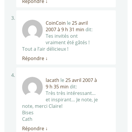
Répondre
↓
CoinCoin
le
25 avril
2007 à 9 h 31 min
dit:
Tes invités ont
vraiment été gâtés !
Tout a l’air délicieux !
Répondre
↓
lacath
le
25 avril 2007 à
9 h 35 min
dit:
Très très intéressant…
et inspirant… Je note, je
note, merci Claire!
Bises
Cath
Répondre
↓