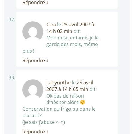
Répondre
↓
Clea
le
25 avril 2007 à
14 h 02 min
dit:
Mon miso entamé, je le
garde des mois, même
plus !
Répondre
↓
Labyrinthe
le
25 avril
2007 à 14 h 05 min
dit:
Ok pas de raison
d’hésiter alors
Conservation au frigo ou dans le
placard?
(je sais j’abuse ^_^)
Répondre
↓