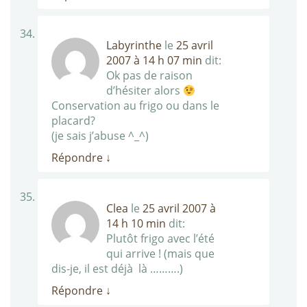
Labyrinthe
le
25 avril
2007 à 14 h 07 min
dit:
Ok pas de raison
d’hésiter alors
Conservation au frigo ou dans le
placard?
(je sais j’abuse ^_^)
Répondre
↓
Clea
le
25 avril 2007 à
14 h 10 min
dit:
Plutôt frigo avec l’été
qui arrive ! (mais que
dis-je, il est déjà là ……….)
Répondre
↓