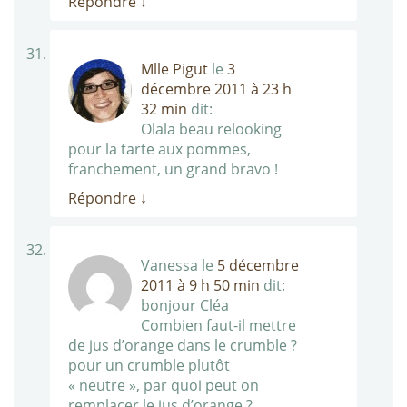
Répondre
↓
Mlle Pigut
le
3
décembre 2011 à 23 h
32 min
dit:
Olala beau relooking
pour la tarte aux pommes,
franchement, un grand bravo !
Répondre
↓
Vanessa
le
5 décembre
2011 à 9 h 50 min
dit:
bonjour Cléa
Combien faut-il mettre
de jus d’orange dans le crumble ?
pour un crumble plutôt
« neutre », par quoi peut on
remplacer le jus d’orange ?