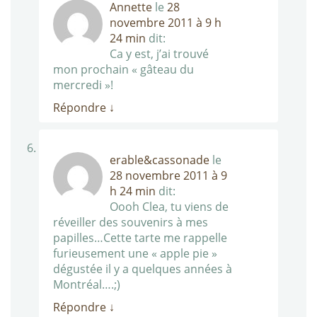
Annette
le
28
novembre 2011 à 9 h
24 min
dit:
Ca y est, j’ai trouvé
mon prochain « gâteau du
mercredi »!
Répondre
↓
erable&cassonade
le
28 novembre 2011 à 9
h 24 min
dit:
Oooh Clea, tu viens de
réveiller des souvenirs à mes
papilles…Cette tarte me rappelle
furieusement une « apple pie »
dégustée il y a quelques années à
Montréal….;)
Répondre
↓