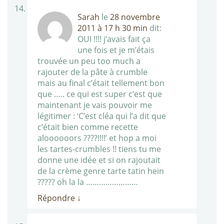
Sarah
le
28 novembre
2011 à 17 h 30 min
dit:
OUI !!!! j’avais fait ça
une fois et je m’étais
trouvée un peu too much a
rajouter de la pâte à crumble
mais au final c’était tellement bon
que ….. ce qui est super c’est que
maintenant je vais pouvoir me
légitimer : ‘C’est cléa qui l’a dit que
c’était bien comme recette
aloooooors ????!!!!’ et hop a moi
les tartes-crumbles !! tiens tu me
donne une idée et si on rajoutait
de la crème genre tarte tatin hein
????? oh la la ……………………
Répondre
↓