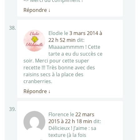
–> Merci du compliment !
Répondre
↓
Elodie
le
3 mars 2014 à
22 h 52 min
dit:
Miaaaammmm ! Cette
tarte a eu du succès ce
soir. Merci pour cette super
recette !!! Très bonne avec des
raisins secs à la place des
cranberries.
Répondre
↓
Florence
le
22 mars
2015 à 22 h 18 min
dit:
Délicieux ! J’aime : sa
texture (à la fois