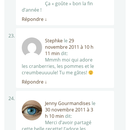
Ça « goûte » bon la fin
d’année !
Répondre
↓
Stephke
le
29
novembre 2011 à 10 h
11 min
dit:
Mmmh moi qui adore
les cranberries, les pommes et le
creumbeuuuule! Tu me gâtes!
Répondre
↓
Jenny Gourmandises
le
30 novembre 2011 à 3
h 10 min
dit:
Merci d’avoir partagé
cette belle recette! J’adore les