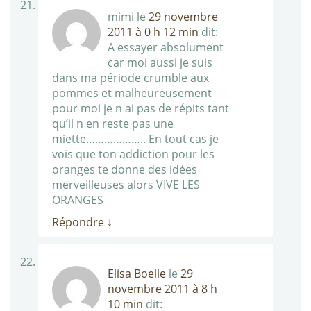
mimi
le
29 novembre
2011 à 0 h 12 min
dit:
A essayer absolument
car moi aussi je suis
dans ma période crumble aux
pommes et malheureusement
pour moi je n ai pas de répits tant
qu’il n en reste pas une
miette……………….. En tout cas je
vois que ton addiction pour les
oranges te donne des idées
merveilleuses alors VIVE LES
ORANGES
Répondre
↓
Elisa Boelle
le
29
novembre 2011 à 8 h
10 min
dit: