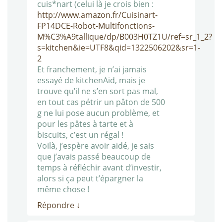
cuis*nart (celui là je crois bien :
http://www.amazon.fr/Cuisinart-
FP14DCE-Robot-Multifonctions-
M%C3%A9tallique/dp/B003H0TZ1U/ref=sr_1_2?
s=kitchen&ie=UTF8&qid=1322506202&sr=1-
2
Et franchement, je n’ai jamais
essayé de kitchenAid, mais je
trouve qu’il ne s’en sort pas mal,
en tout cas pétrir un pâton de 500
g ne lui pose aucun problème, et
pour les pâtes à tarte et à
biscuits, c’est un régal !
Voilà, j’espère avoir aidé, je sais
que j’avais passé beaucoup de
temps à réfléchir avant d’investir,
alors si ça peut t’épargner la
même chose !
Répondre
↓