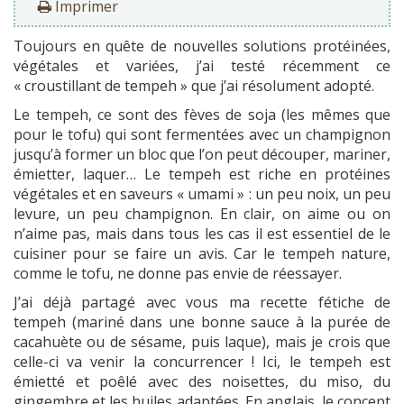
Imprimer
Toujours en quête de nouvelles solutions protéinées,
végétales et variées, j’ai testé récemment ce
« croustillant de tempeh » que j’ai résolument adopté.
Le tempeh, ce sont des fèves de soja (les mêmes que
pour le tofu) qui sont fermentées avec un champignon
jusqu’à former un bloc que l’on peut découper, mariner,
émietter, laquer… Le tempeh est riche en protéines
végétales et en saveurs « umami » : un peu noix, un peu
levure, un peu champignon. En clair, on aime ou on
n’aime pas, mais dans tous les cas il est essentiel de le
cuisiner pour se faire un avis. Car le tempeh nature,
comme le tofu, ne donne pas envie de réessayer.
J’ai déjà partagé avec vous ma recette fétiche de
tempeh (mariné dans une bonne sauce à la purée de
cacahuète ou de sésame, puis laque), mais je crois que
celle-ci va venir la concurrencer ! Ici, le tempeh est
émietté et poêlé avec des noisettes, du miso, du
gingembre et les huiles adaptées. En anglais, le concept