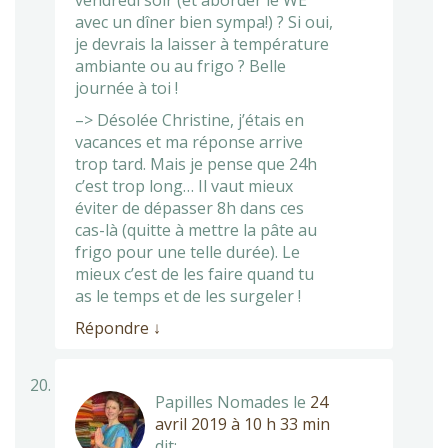
vendredi soir (et aborder le WE
avec un dîner bien sympa!) ? Si oui,
je devrais la laisser à température
ambiante ou au frigo ? Belle
journée à toi !
–> Désolée Christine, j’étais en
vacances et ma réponse arrive
trop tard. Mais je pense que 24h
c’est trop long… Il vaut mieux
éviter de dépasser 8h dans ces
cas-là (quitte à mettre la pâte au
frigo pour une telle durée). Le
mieux c’est de les faire quand tu
as le temps et de les surgeler !
Répondre
↓
Papilles Nomades
le
24
avril 2019 à 10 h 33 min
dit: