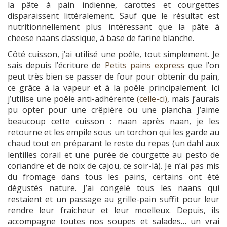
la pâte à pain indienne, carottes et courgettes
disparaissent littéralement. Sauf que le résultat est
nutritionnellement plus intéressant que la pâte à
cheese naans classique, à base de farine blanche.
Côté cuisson, j’ai utilisé une poêle, tout simplement. Je
sais depuis l’écriture de
Petits pains express
que l’on
peut très bien se passer de four pour obtenir du pain,
ce grâce à la vapeur et à la poêle principalement. Ici
j’utilise une poêle anti-adhérente
(celle-ci)
, mais j’aurais
pu opter pour une crêpière ou une plancha. J’aime
beaucoup cette cuisson : naan après naan, je les
retourne et les empile sous un torchon qui les garde au
chaud tout en préparant le reste du repas (un dahl aux
lentilles corail et une purée de courgette au pesto de
coriandre et de noix de cajou, ce soir-là). Je n’ai pas mis
du fromage dans tous les pains, certains ont été
dégustés nature. J’ai congelé tous les naans qui
restaient et un passage au grille-pain suffit pour leur
rendre leur fraîcheur et leur moelleux. Depuis, ils
accompagne toutes nos soupes et salades… un vrai