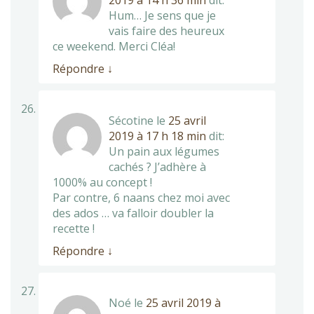
2019 à 14 h 36 min
dit:
Hum… Je sens que je
vais faire des heureux
ce weekend. Merci Cléa!
Répondre
↓
Sécotine
le
25 avril
2019 à 17 h 18 min
dit:
Un pain aux légumes
cachés ? J’adhère à
1000% au concept !
Par contre, 6 naans chez moi avec
des ados … va falloir doubler la
recette !
Répondre
↓
Noé
le
25 avril 2019 à