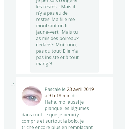
Je pensais congeler
les restes… Mais il
n’y a pas eu de
restes! Ma fille me
montrant un fil
jaune-vert : Mais tu
as mis des poireaux
dedans?! Moi : non,
pas du tout! Elle n’a
pas insisté et à tout
mangé!
Pascale
le
23 avril 2019
à 9 h 18 min
dit:
Haha, moi aussi je
planque les légumes
dans tout ce que je peux (y
compris et surtout la bolo, je
triche encore plus en remplaçant