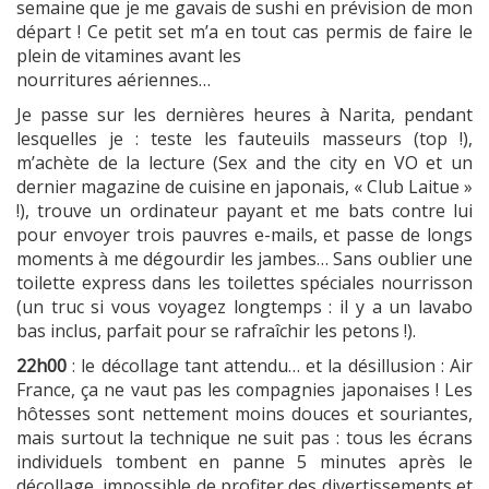
semaine que je me gavais de sushi en prévision de mon
départ ! Ce petit set m’a en tout cas permis de faire le
plein de vitamines avant les
nourritures aériennes…
Je passe sur les dernières heures à Narita, pendant
lesquelles je : teste les fauteuils masseurs (top !),
m’achète de la lecture (Sex and the city en VO et un
dernier magazine de cuisine en japonais, « Club Laitue »
!), trouve un ordinateur payant et me bats contre lui
pour envoyer trois pauvres e-mails, et passe de longs
moments à me dégourdir les jambes… Sans oublier une
toilette express dans les toilettes spéciales nourrisson
(un truc si vous voyagez longtemps : il y a un lavabo
bas inclus, parfait pour se rafraîchir les petons !).
22h00
: le décollage tant attendu… et la désillusion : Air
France, ça ne vaut pas les compagnies japonaises ! Les
hôtesses sont nettement moins douces et souriantes,
mais surtout la technique ne suit pas : tous les écrans
individuels tombent en panne 5 minutes après le
décollage, impossible de profiter des divertissements et