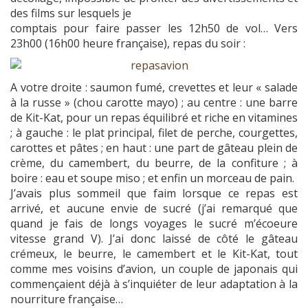
des films sur lesquels je
comptais pour faire passer les 12h50 de vol… Vers
23h00 (16h00 heure française), repas du soir :
A votre droite : saumon fumé, crevettes et leur « salade
à la russe » (chou carotte mayo) ; au centre : une barre
de Kit-Kat, pour un repas équilibré et riche en vitamines
; à gauche : le plat principal, filet de perche, courgettes,
carottes et pâtes ; en haut : une part de gâteau plein de
crème, du camembert, du beurre, de la confiture ; à
boire : eau et soupe miso ; et enfin un morceau de pain.
J’avais plus sommeil que faim lorsque ce repas est
arrivé, et aucune envie de sucré (j’ai remarqué que
quand je fais de longs voyages le sucré m’écoeure
vitesse grand V). J’ai donc laissé de côté le gâteau
crémeux, le beurre, le camembert et le Kit-Kat, tout
comme mes voisins d’avion, un couple de japonais qui
commençaient déjà à s’inquiéter de leur adaptation à la
nourriture française…