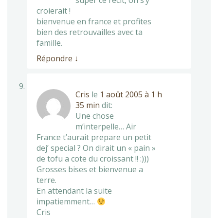
super ce récit, on s’y
croierait !
bienvenue en france et profites
bien des retrouvailles avec ta
famille.
Répondre
↓
Cris
le
1 août 2005 à 1 h
35 min
dit:
Une chose
m’interpelle… Air
France t’aurait prepare un petit
dej’ special ? On dirait un « pain »
de tofu a cote du croissant !! :)))
Grosses bises et bienvenue a
terre.
En attendant la suite
impatiemment…
Cris