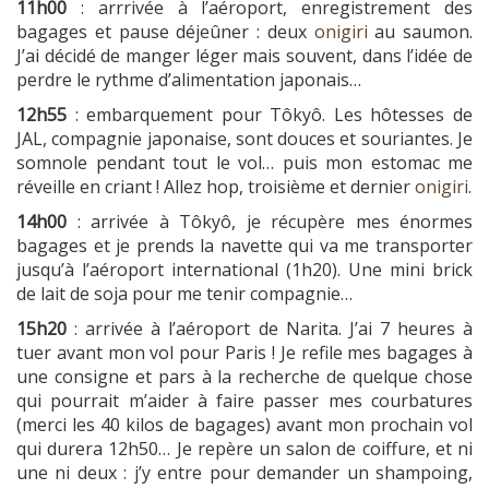
11h00
: arrrivée à l’aéroport, enregistrement des
bagages et pause déjeûner : deux
onigiri
au saumon.
J’ai décidé de manger léger mais souvent, dans l’idée de
perdre le rythme d’alimentation japonais…
12h55
: embarquement pour Tôkyô. Les hôtesses de
JAL, compagnie japonaise, sont douces et souriantes. Je
somnole pendant tout le vol… puis mon estomac me
réveille en criant ! Allez hop, troisième et dernier
onigiri
.
14h00
: arrivée à Tôkyô, je récupère mes énormes
bagages et je prends la navette qui va me transporter
jusqu’à l’aéroport international (1h20). Une mini brick
de lait de soja pour me tenir compagnie…
15h20
: arrivée à l’aéroport de Narita. J’ai 7 heures à
tuer avant mon vol pour Paris ! Je refile mes bagages à
une consigne et pars à la recherche de quelque chose
qui pourrait m’aider à faire passer mes courbatures
(merci les 40 kilos de bagages) avant mon prochain vol
qui durera 12h50… Je repère un salon de coiffure, et ni
une ni deux : j’y entre pour demander un shampoing,