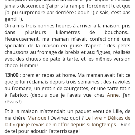
jamais descendue (j’ai pris la rampe, forcément !), et que
j’ai pu surprendre par derrière : bouh ! (Je sais, c’est pas
gentil !!).
On a mis trois bonnes heures à arriver à la maison, pris
dans plusieurs kilomètres de bouchons…
Heureusement, ma maman m’avait confectionné une
spécialité de la maison en guise d’apéro : des petits
chaussons au fromage de brebis et aux figues, réalisés
avec des chutes de pâte à tarte, et les mêmes version
choco. Hmmm !
13h00
: premier repas at home. Ma maman avait fait ce
que je lui réclamais depuis trois semaines : des ravioles
au fromage, un gratin de courgettes, et une tarte tatin
à l’abricot (depuis que je l’avais vue chez
Anne
, j’en
rêvais !).
Et à la maison m’attendait un paquet venu de Lille, de
ma chère
Manoue
! Devinez quoi ?
Le livre « Délices de
lait » que je rêvais de m’offrir depuis si longtemps
… Rien
de tel pour adoucir l’atterrissage !