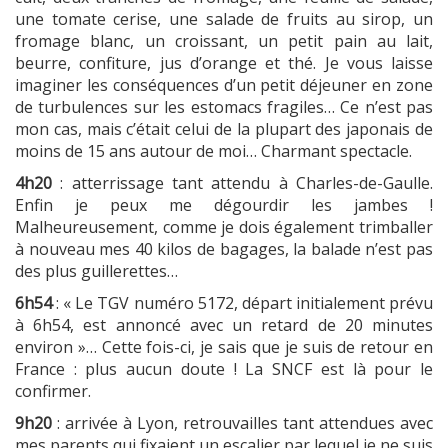
une tomate cerise, une salade de fruits au sirop, un
fromage blanc, un croissant, un petit pain au lait,
beurre, confiture, jus d’orange et thé. Je vous laisse
imaginer les conséquences d’un petit déjeuner en zone
de turbulences sur les estomacs fragiles… Ce n’est pas
mon cas, mais c’était celui de la plupart des japonais de
moins de 15 ans autour de moi… Charmant spectacle.
4h20
: atterrissage tant attendu à Charles-de-Gaulle.
Enfin je peux me dégourdir les jambes !
Malheureusement, comme je dois également trimballer
à nouveau mes 40 kilos de bagages, la balade n’est pas
des plus guillerettes…
6h54
: « Le TGV numéro 5172, départ initialement prévu
à 6h54, est annoncé avec un retard de 20 minutes
environ »… Cette fois-ci, je sais que je suis de retour en
France : plus aucun doute ! La SNCF est là pour le
confirmer.
9h20
: arrivée à Lyon, retrouvailles tant attendues avec
mes parents qui fixaient un escalier par lequel je ne suis