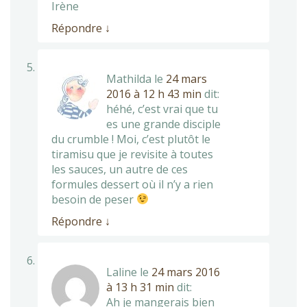
Irène
Répondre
↓
Mathilda
le
24 mars
2016 à 12 h 43 min
dit:
héhé, c’est vrai que tu
es une grande disciple
du crumble ! Moi, c’est plutôt le
tiramisu que je revisite à toutes
les sauces, un autre de ces
formules dessert où il n’y a rien
besoin de peser
Répondre
↓
Laline
le
24 mars 2016
à 13 h 31 min
dit:
Ah je mangerais bien