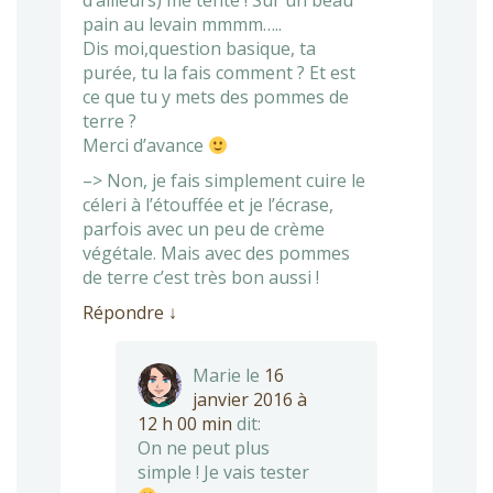
d’ailleurs) me tente ! Sur un beau
pain au levain mmmm…..
Dis moi,question basique, ta
purée, tu la fais comment ? Et est
ce que tu y mets des pommes de
terre ?
Merci d’avance
–> Non, je fais simplement cuire le
céleri à l’étouffée et je l’écrase,
parfois avec un peu de crème
végétale. Mais avec des pommes
de terre c’est très bon aussi !
Répondre
↓
Marie
le
16
janvier 2016 à
12 h 00 min
dit:
On ne peut plus
simple ! Je vais tester