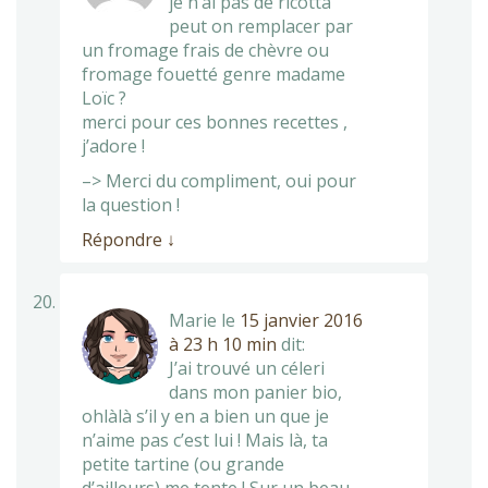
je n’ai pas de ricotta
peut on remplacer par
un fromage frais de chèvre ou
fromage fouetté genre madame
Loïc ?
merci pour ces bonnes recettes ,
j’adore !
–> Merci du compliment, oui pour
la question !
Répondre
↓
Marie
le
15 janvier 2016
à 23 h 10 min
dit:
J’ai trouvé un céleri
dans mon panier bio,
ohlàlà s’il y en a bien un que je
n’aime pas c’est lui ! Mais là, ta
petite tartine (ou grande