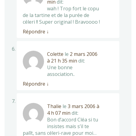
min
dit:
wah ! Trop fort le copu
de la tartine et de la purée de
céleri !! Super original ! Bravoooo !
Répondre
↓
Colette
le
2 mars 2006
à 21 h 35 min
dit:
Une bonne
association..
Répondre
↓
Thalie
le
3 mars 2006 à
4 h 07 min
dit:
Bon d’accord Cléa si tu
insistes mais s’il te
palît, sans céleri-rave pour moi…