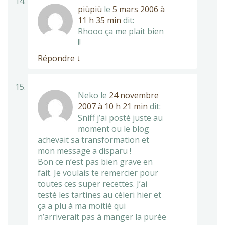
piùpiù
le
5 mars 2006 à
11 h 35 min
dit:
Rhooo ça me plait bien
!!
Répondre
↓
Neko
le
24 novembre
2007 à 10 h 21 min
dit:
Sniff j’ai posté juste au
moment ou le blog
achevait sa transformation et
mon message a disparu !
Bon ce n’est pas bien grave en
fait. Je voulais te remercier pour
toutes ces super recettes. J’ai
testé les tartines au céleri hier et
ça a plu à ma moitié qui
n’arriverait pas à manger la purée