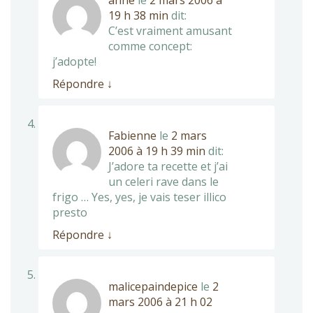
anne
le
2 mars 2006 à
19 h 38 min
dit:
C’est vraiment amusant
comme concept:
j’adopte!
Répondre
↓
Fabienne
le
2 mars
2006 à 19 h 39 min
dit:
J’adore ta recette et j’ai
un celeri rave dans le
frigo … Yes, yes, je vais teser illico
presto
Répondre
↓
malicepaindepice
le
2
mars 2006 à 21 h 02