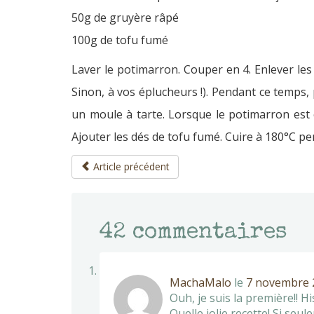
50g de gruyère râpé
100g de tofu fumé
Laver le potimarron. Couper en 4. Enlever les
Sinon, à vos éplucheurs !). Pendant ce temps, p
un moule à tarte. Lorsque le potimarron est c
Ajouter les dés de tofu fumé. Cuire à 180°C 
Article précédent
42
commentaires
MachaMalo
le
7 novembre 2
Ouh, je suis la première!! H
Quelle jolie recette! Si se