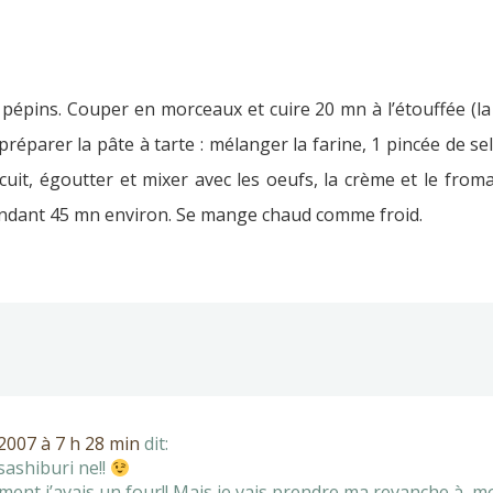
 pépins. Couper en morceaux et cuire 20 mn à l’étouffée (la 
réparer la pâte à tarte : mélanger la farine, 1 pincée de sel
uit, égoutter et mixer avec les oeufs, la crème et le fromag
pendant 45 mn environ. Se mange chaud comme froid.
007 à 7 h 28 min
dit:
isashiburi ne!!
ulement j’avais un four!! Mais je vais prendre ma revanche à 