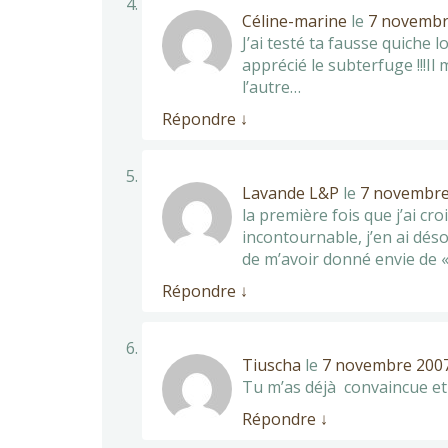
Céline-marine
le
7 novembre
J’ai testé ta fausse quich
apprécié le subterfuge !!!Il
l’autre…
Répondre
↓
Lavande L&P
le
7 novembre 
la première fois que j’ai cro
incontournable, j’en ai déso
de m’avoir donné envie de « 
Répondre
↓
Tiuscha
le
7 novembre 2007
Tu m’as déjà convaincue et j
Répondre
↓