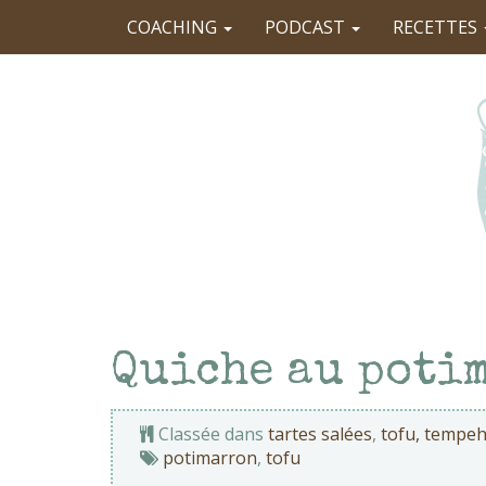
COACHING
PODCAST
RECETTES
Quiche au potim
Classée dans
tartes salées
,
tofu, tempeh
potimarron
,
tofu