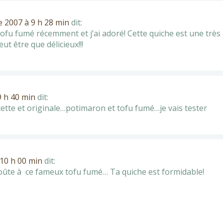
 2007 à 9 h 28 min
dit:
e tofu fumé récemment et j’ai adoré! Cette quiche est une trè
t être que délicieux!!!
 h 40 min
dit:
ette et originale…potimaron et tofu fumé…je vais tester
10 h 00 min
dit:
goûte à ce fameux tofu fumé… Ta quiche est formidable!