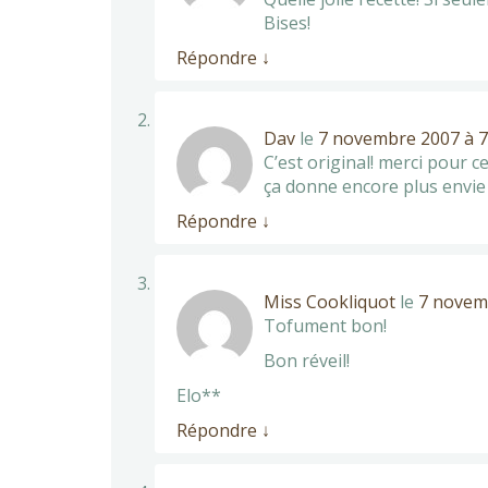
Bises!
Répondre
↓
Dav
le
7 novembre 2007 à 7
C’est original! merci pour c
ça donne encore plus envie 
Répondre
↓
Miss Cookliquot
le
7 novemb
Tofument bon!
Bon réveil!
Elo**
Répondre
↓