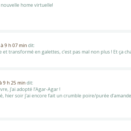
 nouvelle home virtuelle!
à 9 h 07 min
dit:
e et transformé en galettes, c’est pas mal non plus ! Et ça 
 9 h 25 min
dit:
re, j’ai adopté l’Agar-Agar !
alé, hier soir j’ai encore fait un crumble poire/purée d’am