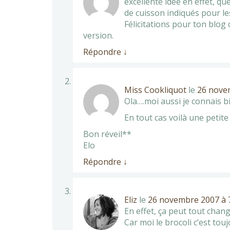
excellente idée en effet, qu
de cuisson indiqués pour les
Félicitations pour ton blog 
version.
Répondre
↓
Miss Cookliquot
le
26 nove
Ola….moi aussi je connais bi
En tout cas voilà une petite
Bon réveil**
Elo
Répondre
↓
Eliz
le
26 novembre 2007 à 
En effet, ça peut tout chang
Car moi le brocoli c’est touj