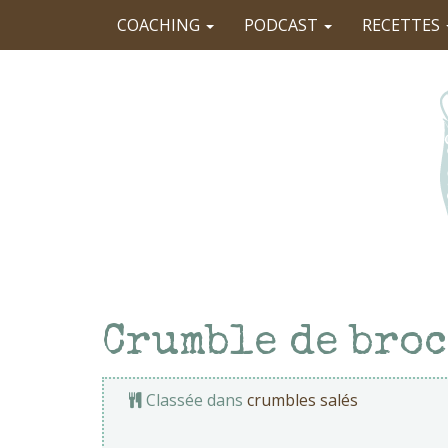
COACHING
PODCAST
RECETTES
Crumble de broc
Classée dans
crumbles salés