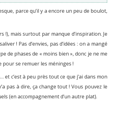
esque, parce qu’il y a encore un peu de boulot,
 !), mais surtout par manque d’inspiration. Je
aliver ! Pas d’envies, pas d’idées : on a mangé
ype de phases de « moins bien », donc je ne me
ive pour se remuer les méninges !
… et c’est à peu près tout ce que j’ai dans mon
y’a pas à dire, ça change tout ! Vous pouvez le
duels (en accompagnement d’un autre plat).