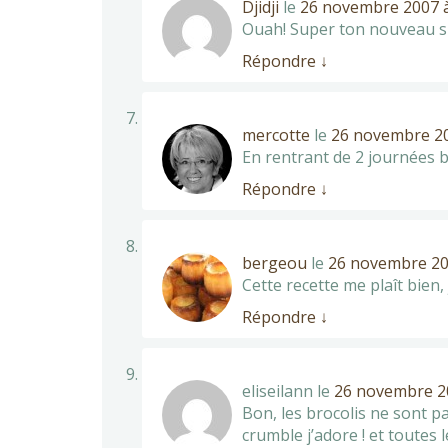
Djidji
le
26 novembre 2007 à
Ouah! Super ton nouveau sit
Répondre
↓
mercotte
le
26 novembre 20
En rentrant de 2 journées b
Répondre
↓
bergeou
le
26 novembre 20
Cette recette me plaît bien, 
Répondre
↓
eliseilann
le
26 novembre 20
Bon, les brocolis ne sont pa
crumble j’adore ! et toutes l