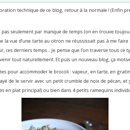
ation technique de ce blog, retour à la normale ! (Enfin pr
on pas seulement par manque de temps (on en trouve toujours
 la vue d’une tarte au citron ne réussissait pas à me faire s
, ces derniers temps… Je pense que l’on traverse tous ce t
s revenir tout naturellement. Et puis un nouveau blog, ça mot
es pour accommoder le brocoli : vapeur, en tarte, en gratin
sayé de le servir avec un petit crumble de noix de pécan, et 
es en plat principal) ou bien dans 4 petits ramequins indivi