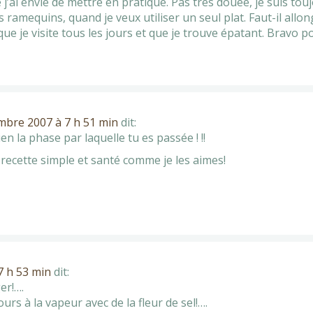
e j’ai envie de mettre en pratique. Pas très douée, je suis t
 ramequins, quand je veux utiliser un seul plat. Faut-il allo
que je visite tous les jours et que je trouve épatant. Bravo p
mbre 2007 à 7 h 51 min
dit:
en la phase par laquelle tu es passée ! !!
 recette simple et santé comme je les aimes!
7 h 53 min
dit:
er!….
ours à la vapeur avec de la fleur de sel!….