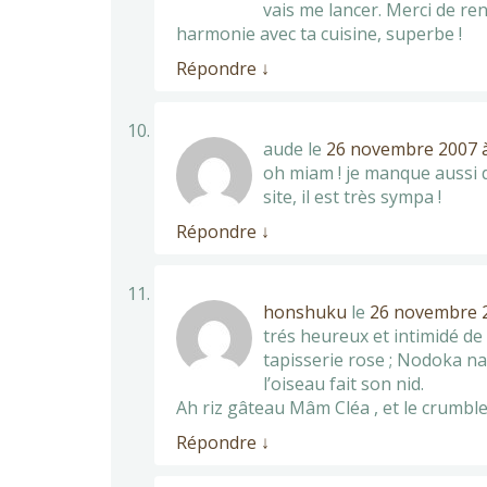
vais me lancer. Merci de re
harmonie avec ta cuisine, superbe !
Répondre
↓
aude
le
26 novembre 2007 à
oh miam ! je manque aussi d
site, il est très sympa !
Répondre
↓
honshuku
le
26 novembre 2
trés heureux et intimidé de 
tapisserie rose ; Nodoka na
l’oiseau fait son nid.
Ah riz gâteau Mâm Cléa , et le crumbl
Répondre
↓