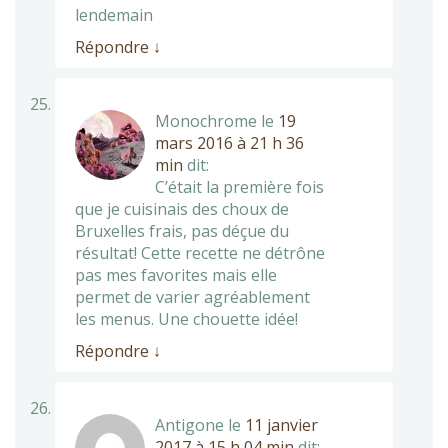
lendemain
Répondre
↓
Monochrome
le
19
mars 2016 à 21 h 36
min
dit:
C’était la première fois
que je cuisinais des choux de
Bruxelles frais, pas déçue du
résultat! Cette recette ne détrône
pas mes favorites mais elle
permet de varier agréablement
les menus. Une chouette idée!
Répondre
↓
Antigone
le
11 janvier
2017 à 15 h 04 min
dit: