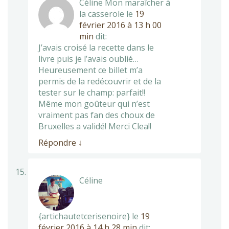
Céline Mon maraîcher à
la casserole
le
19
février 2016 à 13 h 00
min
dit:
J’avais croisé la recette dans le
livre puis je l’avais oublié…
Heureusement ce billet m’a
permis de la redécouvrir et de la
tester sur le champ: parfait!!
Même mon goûteur qui n’est
vraiment pas fan des choux de
Bruxelles a validé! Merci Clea!!
Répondre
↓
Céline
{artichautetcerisenoire}
le
19
février 2016 à 14 h 28 min
dit: