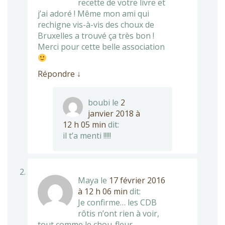
recette de votre livre et
j’ai adoré ! Même mon ami qui
rechigne vis-à-vis des choux de
Bruxelles a trouvé ça très bon !
Merci pour cette belle association
Répondre
↓
boubi
le
2
janvier 2018 à
12 h 05 min
dit:
il t’a menti !!!!!
Maya
le
17 février 2016
à 12 h 06 min
dit:
Je confirme… les CDB
rôtis n’ont rien à voir,
tout comme le chou-fleur