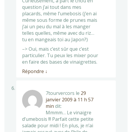
Curieusement, à part le chou en
question j’ai tout dans mes
placards, même l’umebosis (j’en ai
même sous forme de prunes mais
j’ai un peu du mal à les manger
telles quelles, même avec du riz…
tu en mangeais toi au Japon?)
–> Oui, mais c’est sûr que c’est
particulier. Tu peux les mixer pour
en faire des bases de vinaigrettes.
Répondre
↓
7tourvercors
le
29
janvier 2009 à 11 h 57
min
dit:
Mmmm… Le vinaigre
d’umebosis !!! Parfait cette petite
salade pour midi ! En plus, je n’ai