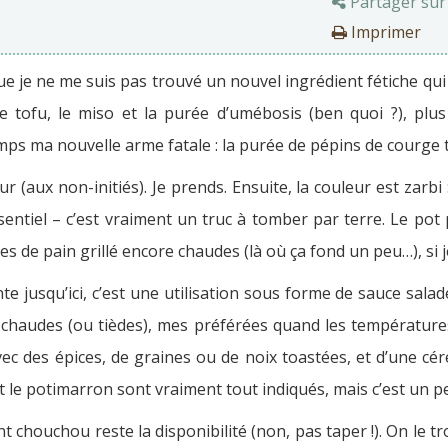
Partager sur
Imprimer
ue je ne me suis pas trouvé un nouvel ingrédient fétiche qui
 tofu, le miso et la purée d’umébosis (ben quoi ?), plu
mps ma nouvelle arme fatale : la purée de pépins de courge 
peur (aux non-initiés). Je prends. Ensuite, la couleur est zarb
sentiel – c’est vraiment un truc à tomber par terre. Le pot 
es de pain grillé encore chaudes (là où ça fond un peu…), si 
nte jusqu’ici, c’est une utilisation sous forme de sauce sala
alades chaudes (ou tièdes), mes préférées quand les températ
c des épices, de graines ou de noix toastées, et d’une céré
t le potimarron sont vraiment tout indiqués, mais c’est un p
t chouchou reste la disponibilité (non, pas taper !). On le t