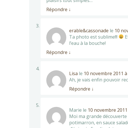
plaisirs tout simples…
Répondre
↓
erable&cassonade
le
10 no
Ta photo est sublime!!!
E
l’eau à la bouche!
Répondre
↓
Lisa
le
10 novembre 2011 à 
Ah, je vais enfin pouvoir r
Répondre
↓
Marie
le
10 novembre 2011 
Moi ma grande découverte de
potimarron, en sauce salade