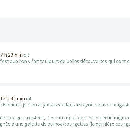
7 h 23 min
dit:
c’est que l’on y fait toujours de belles découvertes qui sont
17 h 42 min
dit:
fectivement, je n’en ai jamais vu dans le rayon de mon maga
s de courges toastées, c’est un régal, c’est mon péché mignon
agnée d’une galette de quinoa/courgettes (la dernière courge