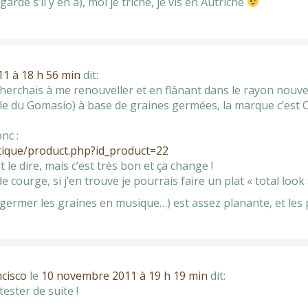
egardé s’il y en a), moi je triche, je vis en Autriche
1 à 18 h 56 min
dit:
cherchais à me renouveller et en flânant dans le rayon nouve
yle du Gomasio) à base de graines germées, la marque c’est 
nc :
ique/product.php?id_product=22
ut le dire, mais c’est très bon et ça change !
e courge, si j’en trouve je pourrais faire un plat « total lo
e germer les graines en musique…) est assez planante, et les 
ncisco
le
10 novembre 2011 à 19 h 19 min
dit:
ester de suite !