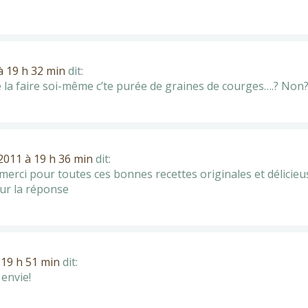
 19 h 32 min
dit:
e la faire soi-même c’te purée de graines de courges….? Non
011 à 19 h 36 min
dit:
erci pour toutes ces bonnes recettes originales et délicieu
ur la réponse
19 h 51 min
dit:
 envie!