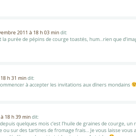
vembre 2011 à 18 h 03 min
dit:
t la purée de pépins de courge toastés, hum…rien que d’imag
18 h 31 min
dit:
ecommencer à accepter les invitations aux dîners mondains
à 18 h 39 min
dit:
puis quelques mois c’est l’huile de graines de courge, un r
 ou sur des tartines de fromage frais… Je vous laisse vous a