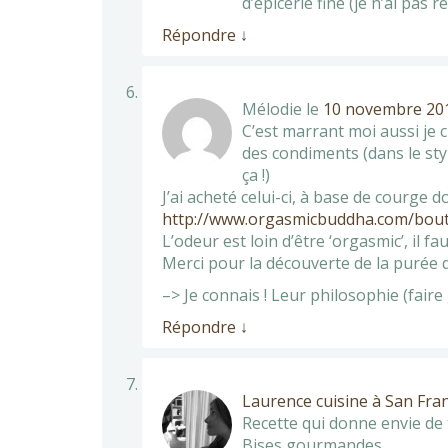
d’épicerie fine (je n’ai pas r
Répondre
↓
Mélodie
le
10 novembre 201
C’est marrant moi aussi je 
des condiments (dans le st
ça !)
J’ai acheté celui-ci, à base de courge do
http://www.orgasmicbuddha.com/bout
L’odeur est loin d’être ‘orgasmic’, il fa
Merci pour la découverte de la purée d
–> Je connais ! Leur philosophie (fair
Répondre
↓
Laurence cuisine à San Fra
Recette qui donne envie de t
Bises gourmandes.