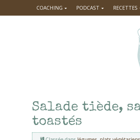
COACHING
PODCAST
RECETTES
Salade tiède, s
toastés
Classée dans
légumes
,
plats végétarien