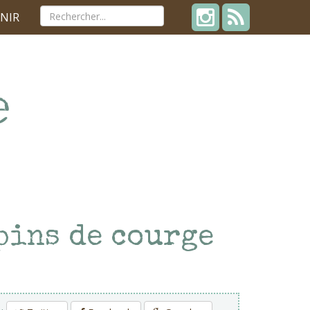
NIR
épins de courge