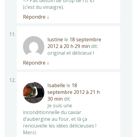
–> Pas besoin de sirop de riz ici
(c’est du vinaigre).
Répondre
↓
lustine
le
18 septembre
2012 à 20 h 29 min
dit:
original et délicieux !
Répondre
↓
Isabelle
le
18
septembre 2012 à 21 h
30 min
dit:
Je suis une
inconditionnelle du caviar
d’aubergine au four, et là ça
renouvelle les idées délicieuses !
Merci.