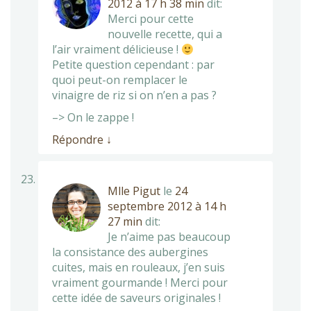
2012 à 17 h 38 min
dit:
Merci pour cette
nouvelle recette, qui a
l’air vraiment délicieuse !
Petite question cependant : par
quoi peut-on remplacer le
vinaigre de riz si on n’en a pas ?
–> On le zappe !
Répondre
↓
Mlle Pigut
le
24
septembre 2012 à 14 h
27 min
dit:
Je n’aime pas beaucoup
la consistance des aubergines
cuites, mais en rouleaux, j’en suis
vraiment gourmande ! Merci pour
cette idée de saveurs originales !