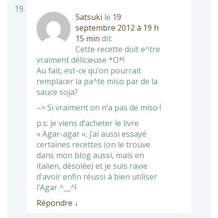
Satsuki
le
19
septembre 2012 à 19 h
15 min
dit:
Cette recette doit e^tre
vraiment délicieuse *O*!
Au fait, est-ce qu’on pourrait
remplacer la pa^te miso par de la
sauce soja?
–> Si vraiment on n’a pas de miso !
p.s: je viens d’acheter le livre
« Agar-agar »; j’ai aussi essayé
certaines recettes (on le trouve
dans mon blog aussi, mais en
italien, désolée) et je suis ravie
d’avoir enfin réussi à bien utiliser
l’Agar ^__^!
Répondre
↓