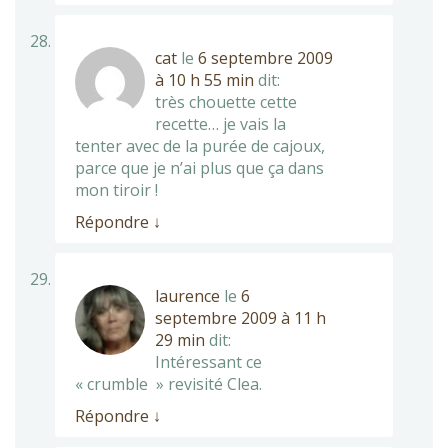
cat
le
6 septembre 2009
à 10 h 55 min
dit:
très chouette cette
recette… je vais la
tenter avec de la purée de cajoux,
parce que je n’ai plus que ça dans
mon tiroir !
Répondre
↓
laurence
le
6
septembre 2009 à 11 h
29 min
dit:
Intéressant ce
« crumble » revisité Clea.
Répondre
↓