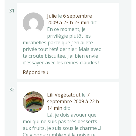
Julie
le
6 septembre
2009 à 23 h 23 min
dit:
En ce moment, je
privilégie plutôt les
mirabelles parce que j’en ai été
privée tout l’été dernier. Mais avec
ta croûte biscuitée, j’ai bien envie
d’essayer avec les reines-claudes !
Répondre
↓
Lili Végétatout
le
7
septembre 2009 à 22 h
14 min
dit:
Là, je dois avouer que
moi qui ne suis pas très desserts
aux fruits, je suis sous le charme ..!
Ce « non-crumble » à la noisette