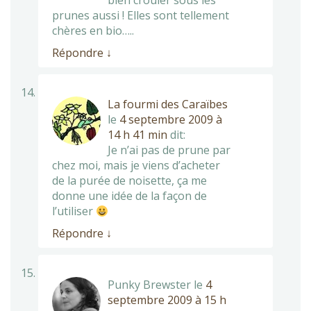
bien crouler sous les
prunes aussi ! Elles sont tellement
chères en bio…..
Répondre
↓
La fourmi des Caraïbes
le
4 septembre 2009 à
14 h 41 min
dit:
Je n’ai pas de prune par
chez moi, mais je viens d’acheter
de la purée de noisette, ça me
donne une idée de la façon de
l’utiliser
Répondre
↓
Punky Brewster
le
4
septembre 2009 à 15 h