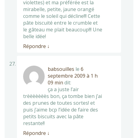
violettes) et ma préférée est la
mirabelle, petite, jaune orangé
comme le soleil qui décline!!! Cette
pâte biscuité entre le crumble et
le gâteau me plait beaucoup!!! Une
belle idée!
Répondre
↓
babsouilles
le
6
septembre 2009 à 1 h
09 min
dit:
ça a juste l’air
trèèèèèèès bon, ça tombe bien j’ai
des prunes de toutes sortes! et
puis j’aime bcp l’idée de faire des
petits biscuits avec la pâte
restante!!
Répondre
↓