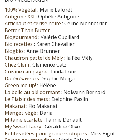
100% Végétal
: Marie Laforêt
Antigone XXI
: Ophélie Antigone
Artichaut et cerise noire
: Céline Mennetrier
Better Than Butter
Biogourmand
: Valérie Cupillard
Bio recettes
: Karen Chevallier
Blogbio
: Anne Brunner
Chaudron pastel de Mély
: la Fée Mély
Chez Clem
: Clémence Catz
Cuisine campagne
: Linda Louis
DanSoSaveurs
: Sophie Meiga
Green me up!
: Hélène
La belle au blé dormant
: Nolwenn Bernard
Le Plaisir des mets
: Delphine Paslin
Makanai
: Flo Makanai
Mangez végé
: Daria
Mitaine écarlate
: Fannie Denault
My Sweet Faery
: Géraldine Olivo
Petites idées pour grandes utopies
: Miss Pigut