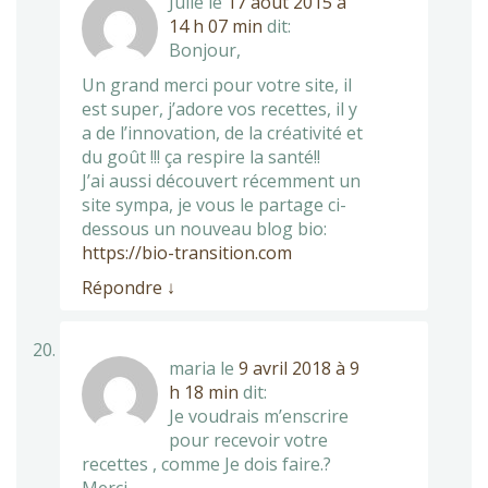
Julie
le
17 août 2015 à
14 h 07 min
dit:
Bonjour,
Un grand merci pour votre site, il
est super, j’adore vos recettes, il y
a de l’innovation, de la créativité et
du goût !!! ça respire la santé!!
J’ai aussi découvert récemment un
site sympa, je vous le partage ci-
dessous un nouveau blog bio:
https://bio-transition.com
Répondre
↓
maria
le
9 avril 2018 à 9
h 18 min
dit:
Je voudrais m’enscrire
pour recevoir votre
recettes , comme Je dois faire.?