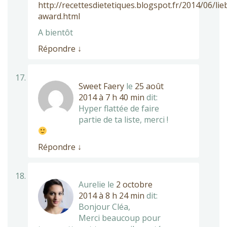
http://recettesdietetiques.blogspot.fr/2014/06/lie
award.html
A bientôt
Répondre
↓
Sweet Faery
le
25 août
2014 à 7 h 40 min
dit:
Hyper flattée de faire
partie de ta liste, merci !
Répondre
↓
Aurelie
le
2 octobre
2014 à 8 h 24 min
dit:
Bonjour Cléa,
Merci beaucoup pour