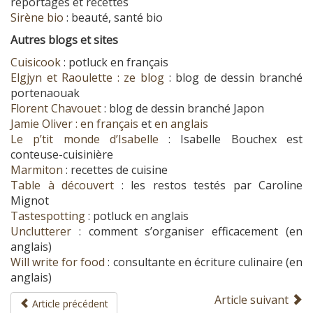
reportages et recettes
Sirène bio
: beauté, santé bio
Autres blogs et sites
Cuisicook
: potluck en français
Elgjyn et Raoulette : ze blog
: blog de dessin branché
portenaouak
Florent Chavouet
: blog de dessin branché Japon
Jamie Oliver : en français
et
en anglais
Le p’tit monde d’Isabelle
: Isabelle Bouchex est
conteuse-cuisinière
Marmiton
: recettes de cuisine
Table à découvert
: les restos testés par Caroline
Mignot
Tastespotting
: potluck en anglais
Unclutterer
: comment s’organiser efficacement (en
anglais)
Will write for food
: consultante en écriture culinaire (en
anglais)
Article suivant
Article précédent