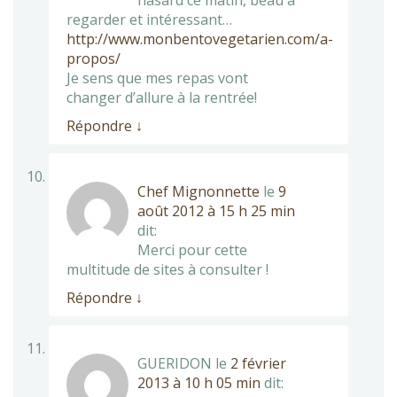
hasard ce matin, beau à
regarder et intéressant…
http://www.monbentovegetarien.com/a-
propos/
Je sens que mes repas vont
changer d’allure à la rentrée!
Répondre
↓
Chef Mignonnette
le
9
août 2012 à 15 h 25 min
dit:
Merci pour cette
multitude de sites à consulter !
Répondre
↓
GUERIDON
le
2 février
2013 à 10 h 05 min
dit: