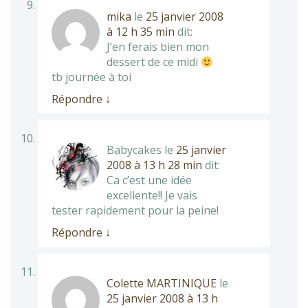
mika
le
25 janvier 2008
à 12 h 35 min
dit:
J’en ferais bien mon
dessert de ce midi
tb journée à toi
Répondre
↓
Babycakes
le
25 janvier
2008 à 13 h 28 min
dit:
Ca c’est une idée
excellente!! Je vais
tester rapidement pour la peine!
Répondre
↓
Colette MARTINIQUE
le
25 janvier 2008 à 13 h