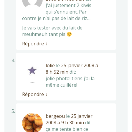
J’ai justement 2 kiwis
qui s’ennuient. Par
contre je n’ai pas de lait de riz…
Je vais tester avec du lait de
meuhmeuh tant pis
Répondre
↓
lolie
le
25 janvier 2008 à
8 h 52 min
dit:
jolie photo! tiens j’ai la
même cuillère!
Répondre
↓
bergeou
le
25 janvier
2008 à 9 h 30 min
dit:
ça me tente bien ce