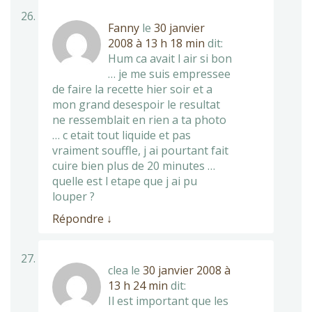
Fanny
le
30 janvier
2008 à 13 h 18 min
dit:
Hum ca avait l air si bon
… je me suis empressee
de faire la recette hier soir et a
mon grand desespoir le resultat
ne ressemblait en rien a ta photo
… c etait tout liquide et pas
vraiment souffle, j ai pourtant fait
cuire bien plus de 20 minutes …
quelle est l etape que j ai pu
louper ?
Répondre
↓
clea
le
30 janvier 2008 à
13 h 24 min
dit:
Il est important que les