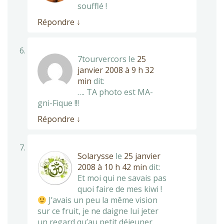
soufflé !
Répondre
↓
7tourvercors
le
25
janvier 2008 à 9 h 32
min
dit:
…. TA photo est MA-
gni-Fique !!!
Répondre
↓
Solarysse
le
25 janvier
2008 à 10 h 42 min
dit:
Et moi qui ne savais pas
quoi faire de mes kiwi !
J’avais un peu la même vision
sur ce fruit, je ne daigne lui jeter
un regard qu’au petit déjeuner.