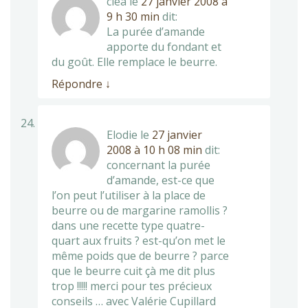
clea
le
27 janvier 2008 à
9 h 30 min
dit:
La purée d’amande
apporte du fondant et
du goût. Elle remplace le beurre.
Répondre
↓
Elodie
le
27 janvier
2008 à 10 h 08 min
dit:
concernant la purée
d’amande, est-ce que
l’on peut l’utiliser à la place de
beurre ou de margarine ramollis ?
dans une recette type quatre-
quart aux fruits ? est-qu’on met le
même poids que de beurre ? parce
que le beurre cuit çà me dit plus
trop !!!!! merci pour tes précieux
conseils … avec Valérie Cupillard