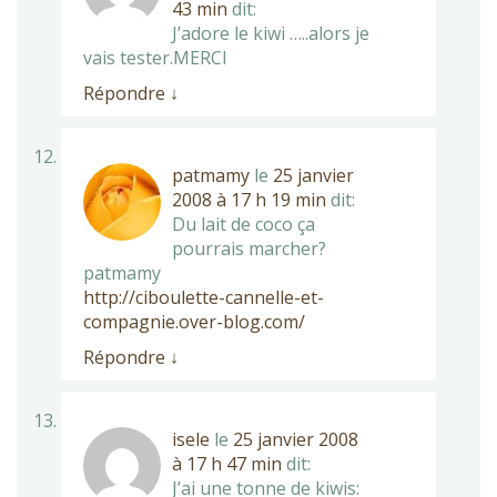
43 min
dit:
J’adore le kiwi …..alors je
vais tester.MERCI
Répondre
↓
patmamy
le
25 janvier
2008 à 17 h 19 min
dit:
Du lait de coco ça
pourrais marcher?
patmamy
http://ciboulette-cannelle-et-
compagnie.over-blog.com/
Répondre
↓
isele
le
25 janvier 2008
à 17 h 47 min
dit:
J’ai une tonne de kiwis: