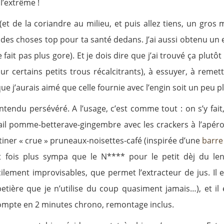
l’extrême !
(et de la coriandre au milieu, et puis allez tiens, un gros
 des choses top pour ta santé dedans. J’ai aussi obtenu un 
it pas plus gore). Et je dois dire que j’ai trouvé ça plutôt
our certains petits trous récalcitrants), à essuyer, à rem
que j’aurais aimé que celle fournie avec l’engin soit un peu 
 entendu persévéré. A l’usage, c’est comme tout : on s’y f
tail pomme-betterave-gingembre avec les crackers à l’apér
iner « crue » pruneaux-noisettes-café (inspirée d’une
barre
 fois plus sympa que le N**** pour le petit dèj du len
cilement improvisables, que permet l’extracteur de jus. Il 
ère que je n’utilise du coup quasiment jamais…), et il e
compte en 2 minutes chrono, remontage inclus.