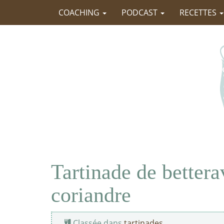
COACHING
PODCAST
RECETTES
Tartinade de bettera
coriandre
Classée dans
tartinades