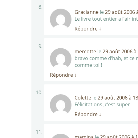
Gracianne
le
29 août 2006 
Le livre tout entier a l’air i
Répondre
↓
mercotte
le
29 août 2006 à
bravo comme d’hab, et ce n’e
comme toi !
Répondre
↓
Colette
le
29 août 2006 à 1
Félicitations ,c’est super
Répondre
↓
mamina
le
29 août 2006 à 