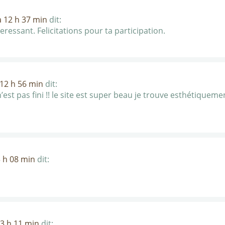
à 12 h 37 min
dit:
nteressant. Felicitations pour ta participation.
 12 h 56 min
dit:
st pas fini !! le site est super beau je trouve esthétiquemen
3 h 08 min
dit:
13 h 11 min
dit: