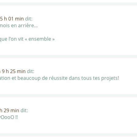
15 h 01 min
dit:
mois en arrière…
ue l’on vit « ensemble »
 9 h 25 min
dit:
ation et beaucoup de réussite dans tous tes projets!
 h 29 min
dit:
vOooO !!