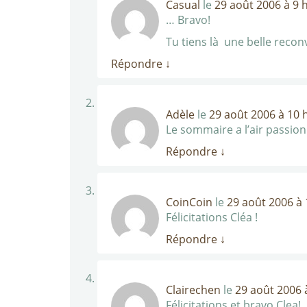
Casual
le
29 août 2006 à 9 
… Bravo!
Tu tiens là une belle recon
Répondre
↓
Adèle
le
29 août 2006 à 10 
Le sommaire a l’air passio
Répondre
↓
CoinCoin
le
29 août 2006 à 
Félicitations Cléa !
Répondre
↓
Clairechen
le
29 août 2006 
Félicitations et bravo Clea!