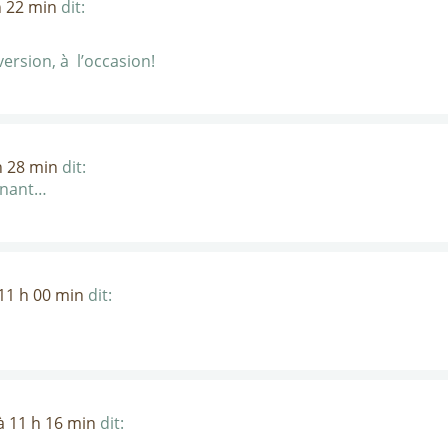
h 22 min
dit:
version, à l’occasion!
h 28 min
dit:
nnant…
11 h 00 min
dit:
à 11 h 16 min
dit: