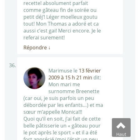
recette! absolument parfait
comme gâteau fin de soirée ou
petit déj’! Léger moelleux goutu
tout! Mon Thomas a adoré et ca
aussi c’est gai! Merci encore. Je le
referai surement!
Répondre
↓
Marimuse
le
13 février
2009 à 15 h 21 min
dit:
Mon mari me
surnomme Breenette
(car oui, je suis parfois un peu
débordée par les enfants…) et ma
sœur m’appelle Monica!!!
Quoi qu’il en soit, j’ai fait de cette
belle pâtisserie un « gâteau pour
le pot après le sport » et il a été
Haut
fort apprécié (moi j’était un peu