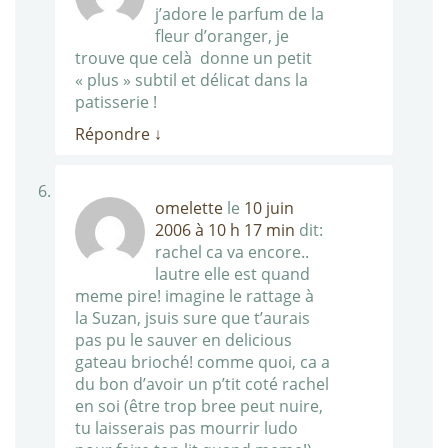
j’adore le parfum de la
fleur d’oranger, je
trouve que celà donne un petit
« plus » subtil et délicat dans la
patisserie !
Répondre
↓
omelette
le
10 juin
2006 à 10 h 17 min
dit:
rachel ca va encore..
lautre elle est quand
meme pire! imagine le rattage à
la Suzan, jsuis sure que t’aurais
pas pu le sauver en delicious
gateau brioché! comme quoi, ca a
du bon d’avoir un p’tit coté rachel
en soi (être trop bree peut nuire,
tu laisserais pas mourrir ludo