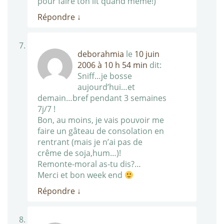
pour faire ton lit quand meme!)
Répondre
↓
deborahmia
le
10 juin
2006 à 10 h 54 min
dit:
Sniff…je bosse
aujourd’hui…et
demain…bref pendant 3 semaines
7j/7 !
Bon, au moins, je vais pouvoir me
faire un gâteau de consolation en
rentrant (mais je n’ai pas de
crême de soja,hum…)!
Remonte-moral as-tu dis?…
Merci et bon week end
Répondre
↓