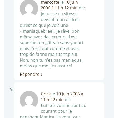
mercotte
le
10 juin
2006 à 11 h 12 min
dit:
je passe en vitesse
devant mon ordi et
qu’est ce que je vois une
« maniaquebree » je rêve, bon
même avec des erreurs il est
superbe ton gâteau sans yaourt
mais c’est tout comme et avec
trop de farine mais tant pis !!
Non, non tu n’es pas maniaque ,
moins que moi je t’assure!
Répondre
↓
Crick
le
10 juin 2006 à
11 h 22 min
dit:
Euh tes voisins sont au
courant pour le
penchant Monica. Ils vont tous