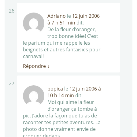
Adriano
le
12 juin 2006
à 7 h 51 min
dit:
De la fleur d’oranger,
trop bonne idée! C’est
le parfum qui me rappelle les
beignets et autres fantaisies pour
carnaval!
Répondre
↓
popica
le
12 juin 2006 à
10 h 14 min
dit:
Moi qui aime la fleur
d’oranger ça tombe à
pic. J’adore la façon que tu as de
raconter tes petites aventures. La
photo donne vraiment envie de
croquer dedans