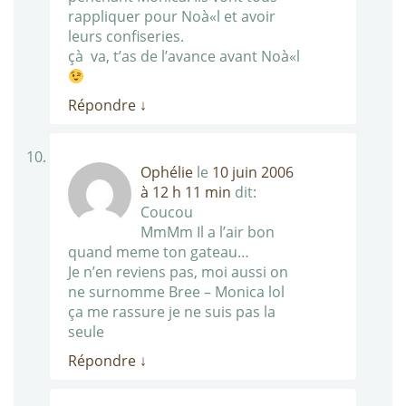
rappliquer pour Noà«l et avoir
leurs confiseries.
çà va, t’as de l’avance avant Noà«l
Répondre
↓
Ophélie
le
10 juin 2006
à 12 h 11 min
dit:
Coucou
MmMm Il a l’air bon
quand meme ton gateau…
Je n’en reviens pas, moi aussi on
ne surnomme Bree – Monica lol
ça me rassure je ne suis pas la
seule
Répondre
↓