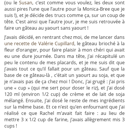
(ou le
Susan
, c’est comme vous voulez, les deux sont
aussi pires l’une que l’autre pour la Monica-Bree que je
suis !), et je décide des trucs comme ça, sur un coup de
tête. C’est ainsi que l’autre jour, je me suis retrouvée à
faire un gâteau au yaourt sans yaourt !
J’avais décidé, en rentrant chez moi, de me lancer dans
une recette de Valérie Cupillard
, le gâteau brioché à la
fleur d’oranger, pour faire plaisir à mon chéri qui avait
eu une dure journée. Dans ma tête, j’ai récapitulé un
peu le contenu de mes placards, et je me suis dit que
j’avais tout ce qu’il fallait pour un gâteau. Sauf que la
base de ce gâteau-là , c’était un yaourt au soja, et que
je n’avais pas de ça chez moi ! Donc, j’ai grugé : j’ai pris
une « cup » (qui me sert pour doser le riz), et j’ai dosé
120 ml (environ 1/2 cup) de crème et de lait de soja
mélangé. Ensuite, j’ai dosé le reste de mes ingrédients
sur la même base. Et ce n’est qu’en enfournant que j’ai
réalisé ce que Rachel m’avait fait faire : au lieu de
mettre 3 x 1/2 cup de farine, j’avais allègrement mis 3
cups !