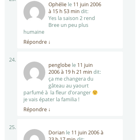
Ophélie
le
11 juin 2006
à 15 h 53 min
dit:
Yes la saison 2 rend
Bree un peu plus
humaine
Répondre
↓
penglobe
le
11 juin
2006 à 19 h 21 min
dit:
ça me changera du
gâteau au yaourt
parfumé à la fleur d’oranger
je vais épater la familia !
Répondre
↓
Dorian
le
11 juin 2006 à
23 h 17 min
dit: