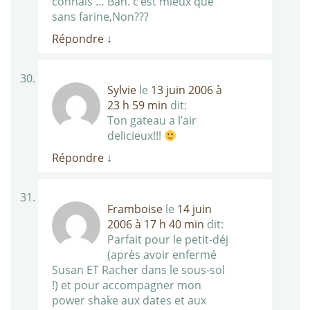
connais … Bah. c’est mieux que
sans farine,Non???
Répondre
↓
Sylvie
le
13 juin 2006 à
23 h 59 min
dit:
Ton gateau a l’air
delicieux!!!
Répondre
↓
Framboise
le
14 juin
2006 à 17 h 40 min
dit:
Parfait pour le petit-déj
(après avoir enfermé
Susan ET Racher dans le sous-sol
!) et pour accompagner mon
power shake aux dates et aux