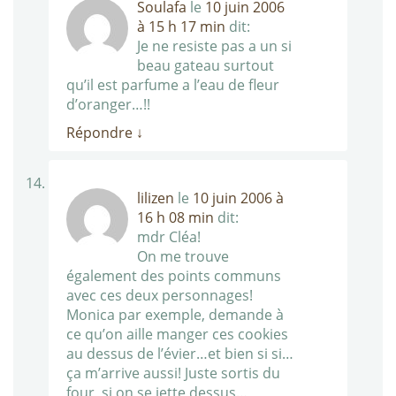
Soulafa
le
10 juin 2006
à 15 h 17 min
dit:
Je ne resiste pas a un si
beau gateau surtout
qu’il est parfume a l’eau de fleur
d’oranger…!!
Répondre
↓
lilizen
le
10 juin 2006 à
16 h 08 min
dit:
mdr Cléa!
On me trouve
également des points communs
avec ces deux personnages!
Monica par exemple, demande à
ce qu’on aille manger ces cookies
au dessus de l’évier…et bien si si…
ça m’arrive aussi! Juste sortis du
four, si on se jette dessus…