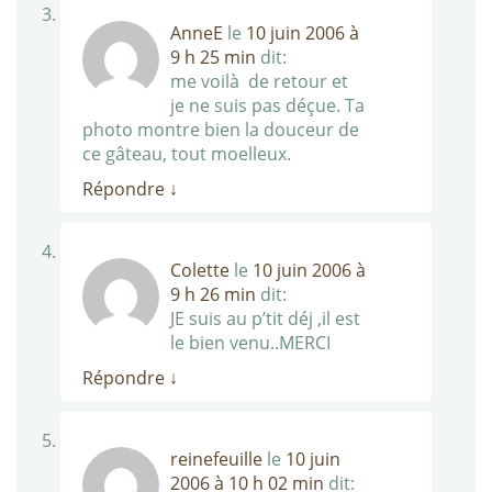
AnneE
le
10 juin 2006 à
9 h 25 min
dit:
me voilà de retour et
je ne suis pas déçue. Ta
photo montre bien la douceur de
ce gâteau, tout moelleux.
Répondre
↓
Colette
le
10 juin 2006 à
9 h 26 min
dit:
JE suis au p’tit déj ,il est
le bien venu..MERCI
Répondre
↓
reinefeuille
le
10 juin
2006 à 10 h 02 min
dit: