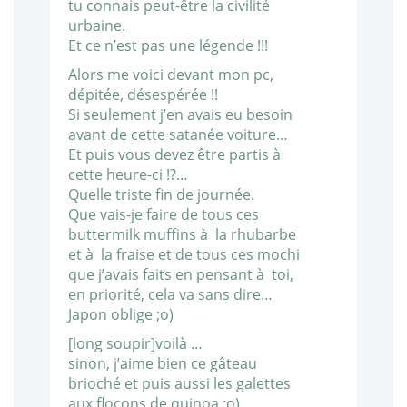
tu connais peut-être la civilité
urbaine.
Et ce n’est pas une légende !!!
Alors me voici devant mon pc,
dépitée, désespérée !!
Si seulement j’en avais eu besoin
avant de cette satanée voiture…
Et puis vous devez être partis à
cette heure-ci !?…
Quelle triste fin de journée.
Que vais-je faire de tous ces
buttermilk muffins à la rhubarbe
et à la fraise et de tous ces mochi
que j’avais faits en pensant à toi,
en priorité, cela va sans dire…
Japon oblige ;o)
[long soupir]voilà …
sinon, j’aime bien ce gâteau
brioché et puis aussi les galettes
aux flocons de quinoa ;o)