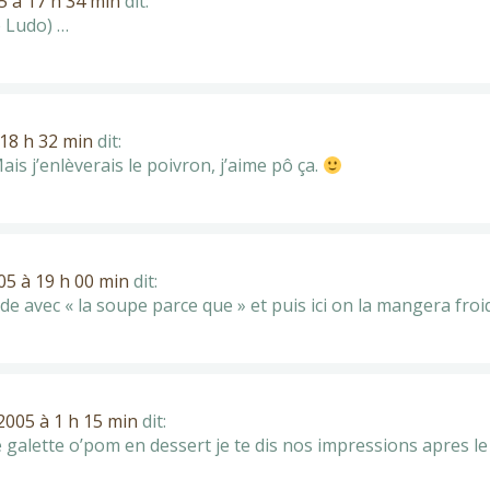
 à 17 h 34 min
dit:
e Ludo) …
18 h 32 min
dit:
ais j’enlèverais le poivron, j’aime pô ça.
5 à 19 h 00 min
dit:
e avec « la soupe parce que » et puis ici on la mangera froide
005 à 1 h 15 min
dit:
ne galette o’pom en dessert je te dis nos impressions apres le