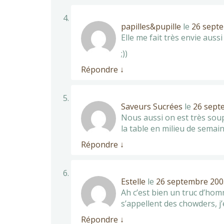
papilles&pupille
le
26 septe
Elle me fait très envie auss
;))
Répondre
↓
Saveurs Sucrées
le
26 sept
Nous aussi on est très soup
la table en milieu de semain
Répondre
↓
Estelle
le
26 septembre 2005
Ah c’est bien un truc d’hom
s’appellent des chowders, 
Répondre
↓