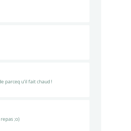
 parceq u’il fait chaud !
 repas ;o)