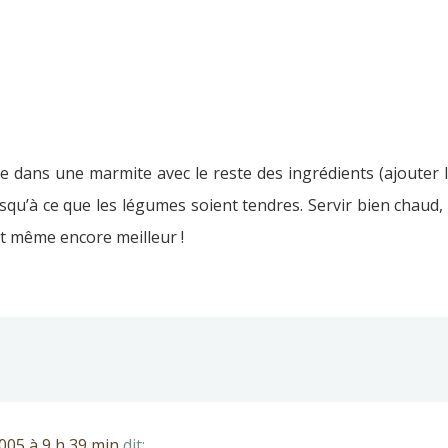
 dans une marmite avec le reste des ingrédients (ajouter le
squ’à ce que les légumes soient tendres. Servir bien chaud,
st même encore meilleur !
05 à 9 h 39 min
dit: