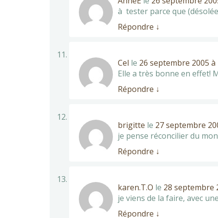
AnneE
le
26 septembre 2005
à tester parce que (désolé
Répondre
↓
Cel
le
26 septembre 2005 à 
Elle a très bonne en effet! M
Répondre
↓
brigitte
le
27 septembre 200
je pense réconcilier du mond
Répondre
↓
karen.T.O
le
28 septembre 2
je viens de la faire, avec u
Répondre
↓