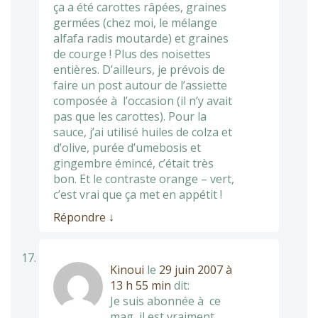
ça a été carottes râpées, graines
germées (chez moi, le mélange
alfafa radis moutarde) et graines
de courge ! Plus des noisettes
entières. D’ailleurs, je prévois de
faire un post autour de l’assiette
composée à l’occasion (il n’y avait
pas que les carottes). Pour la
sauce, j’ai utilisé huiles de colza et
d’olive, purée d’umebosis et
gingembre émincé, c’était très
bon. Et le contraste orange – vert,
c’est vrai que ça met en appétit !
Répondre
↓
Kinoui
le
29 juin 2007 à
13 h 55 min
dit:
Je suis abonnée à ce
mag, il est vraiment