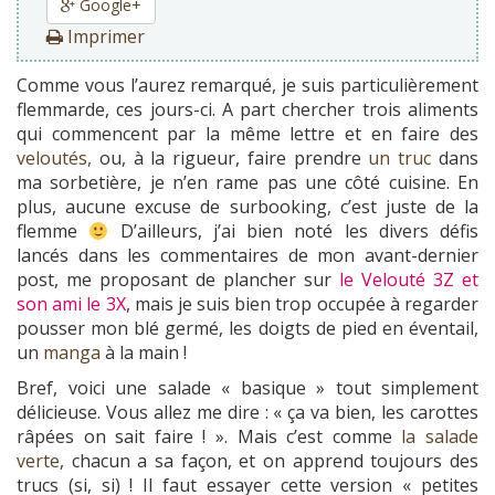
Google+
Imprimer
Comme vous l’aurez remarqué, je suis particulièrement
flemmarde, ces jours-ci. A part chercher trois aliments
qui commencent par la même lettre et en faire des
veloutés,
ou, à la rigueur, faire prendre
un truc
dans
ma sorbetière, je n’en rame pas une côté cuisine. En
plus, aucune excuse de surbooking, c’est juste de la
flemme
D’ailleurs, j’ai bien noté les divers défis
lancés dans les commentaires de mon avant-dernier
post, me proposant de plancher sur
le Velouté 3Z et
son ami le 3X
, mais je suis bien trop occupée à regarder
pousser mon blé germé, les doigts de pied en éventail,
un
manga
à la main !
Bref, voici une salade « basique » tout simplement
délicieuse. Vous allez me dire : « ça va bien, les carottes
râpées on sait faire ! ». Mais c’est comme
la salade
verte
, chacun a sa façon, et on apprend toujours des
trucs (si, si) ! Il faut essayer cette version « petites