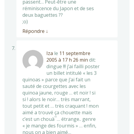
passent… Peut-être une
réminiscence du Japon et de ses
deux baguettes ??
;o)
Répondre
↓
Iza
le
11 septembre
2005 à 17 h 26 min
dit:
dingue !!! j’ai failli poster
un billet intitulé « les 3
quinoas » parce que j’ai fait un
sauté de courgettes avec les
quinoa jaune, rouge … et noir ! si
si ! alors le noir… très marrant,
tout petit et … très craquant ! mon
aimé a trouvé ça chouette mais
c’est un chouà¯… étrange.. genre
« je mange des fourmis » … enfin,
nous on a bien aimé…