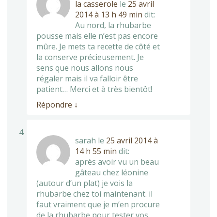
la casserole
le
25 avril
2014 à 13 h 49 min
dit:
Au nord, la rhubarbe
pousse mais elle n’est pas encore
mûre. Je mets ta recette de côté et
la conserve précieusement. Je
sens que nous allons nous
régaler mais il va falloir être
patient… Merci et à très bientôt!
Répondre
↓
sarah
le
25 avril 2014 à
14 h 55 min
dit:
après avoir vu un beau
gâteau chez léonine
(autour d’un plat) je vois la
rhubarbe chez toi maintenant. il
faut vraiment que je m’en procure
de la rhubarbe pour tester vos