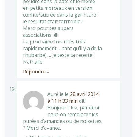
poudre dans la pate et le même
en petits morceaux en version
confite/sucrée dans la garniture :
le résultat était terrrrible !!
Merci pour tes supers
associations :)!!!
La prochaine fois (très très
rapidemement … tant qu’il y a de la
rhubarbe) … je teste ta recette !
Nathalie
Répondre
↓
Aurélie
le
28 avril 2014
à 11 h 33 min
dit:
Bonjour Cléa, par quoi
peut-on remplacer les
purées d’amandes ou de noisettes
? Merci d’avance.