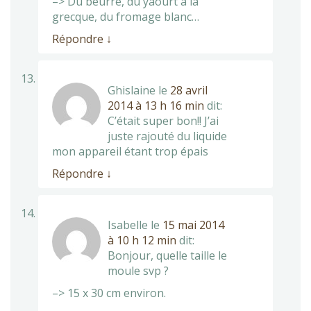
–> Du beurre, du yaourt à la
grecque, du fromage blanc…
Répondre
↓
Ghislaine
le
28 avril
2014 à 13 h 16 min
dit:
C’était super bon!! J’ai
juste rajouté du liquide
mon appareil étant trop épais
Répondre
↓
Isabelle
le
15 mai 2014
à 10 h 12 min
dit:
Bonjour, quelle taille le
moule svp ?
–> 15 x 30 cm environ.