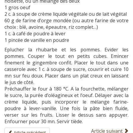
noisette, ou un mélange des deux
1 gros oeuf
2 c. à soupe de crème liquide végétale ou de lait végétal
60 g de farine d’orge mondée (ou autre farine de votre
choix : blé, avoine, épeautre, riz complet…)
1 c. à café de poudre à lever
1 pincée de vanille en poudre
Eplucher la rhubarbe et les pommes. Evider les
pommes. Couper le tout en petits cubes. Emincer
finement le gingembre confit. Placer le tout dans une
casserole avec 1 c. à soupe de sucre, couvrir et cuire 10
mn sur feu doux. Placer dans un plat creux en laissant
le jus de côté.
Préchauffer le four à 180 °C. A la fourchette, mélanger
le sucre, la purée d’oléagineux et l’oeuf. Délayer avec la
crème liquide, puis incorporer le mélange farine-
poudre à lever-vanille. Une fois la pâte bien fluide,
verser sur les fruits. Lisser le dessus sans appuyer.
Enfourner pour 30 mn. Servir tiède.
Article suivant
Article précédent