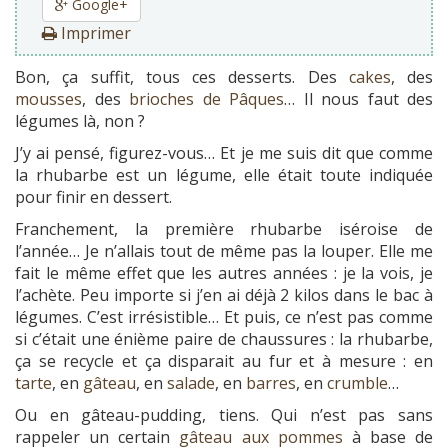
Google+
Imprimer
Bon, ça suffit, tous ces desserts. Des
cakes
, des
mousses
, des
brioches de Pâques
… Il nous faut des
légumes là, non ?
J’y ai pensé, figurez-vous… Et je me suis dit que comme
la rhubarbe est un légume, elle était toute indiquée
pour finir en dessert.
Franchement, la première rhubarbe iséroise de
l’année… Je n’allais tout de même pas la louper. Elle me
fait le même effet que les autres années : je la vois, je
l’achète. Peu importe si j’en ai déjà 2 kilos dans le bac à
légumes. C’est irrésistible… Et puis, ce n’est pas comme
si c’était une énième paire de chaussures : la rhubarbe,
ça se recycle et ça disparait au fur et à mesure : en
tarte
, en
gâteau
, en
salade
, en
barres
, en
crumble
…
Ou en gâteau-pudding, tiens. Qui n’est pas sans
rappeler un certain
gâteau aux pommes
à base de