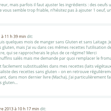
eur, mais parfois il faut ajuster les ingrédients : des oeufs 
vous semble trop friable, n’hésitez pas à ajouter 1 oeuf, un 
 à 11 h 39 min
dit:
is quelques mois de manger sans Gluten et sans Laitage. Je 
s gluten, mais j’ai vu dans ces mêmes recettes l’utilisation de l
utre, qui se rapprocherais le plus de ce régime? Merci
es muffins salés mais me demande par quoi remplacer le froma
ont facilement substituables dans mes recettes (laits végétau
cialiste des recettes sans gluten – on en retrouve régulièr
nt, dans mon dernier livre (Macha), j’ai particulièrement fa
ns gluten…
re 2013 à 10 h 17 min
dit: