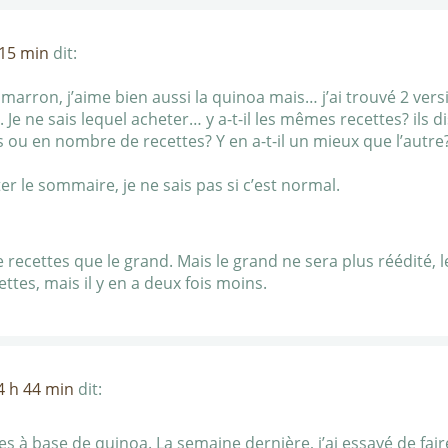
 15 min
dit:
timarron, j’aime bien aussi la quinoa mais… j’ai trouvé 2 vers
. Je ne sais lequel acheter… y a-t-il les mêmes recettes? ils d
s ou en nombre de recettes? Y en a-t-il un mieux que l’autr
lter le sommaire, je ne sais pas si c’est normal.
e recettes que le grand. Mais le grand ne sera plus réédité, 
tes, mais il y en a deux fois moins.
4 h 44 min
dit:
tes à base de quinoa. La semaine dernière, j’ai essayé de fair