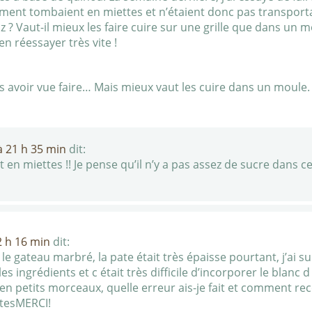
ent tombaient en miettes et n’étaient donc pas transportab
iz ? Vaut-il mieux les faire cuire sur une grille que dans un m
n réessayer très vite !
us avoir vue faire… Mais mieux vaut les cuire dans un moule.
à 21 h 35 min
dit:
 en miettes !! Je pense qu’il n’y a pas assez de sucre dans ce
2 h 16 min
dit:
 le gateau marbré, la pate était très épaisse pourtant, j’ai sui
s ingrédients et c était très difficile d’incorporer le blanc 
 en petits morceaux, quelle erreur ais-je fait et comment r
ttesMERCI!