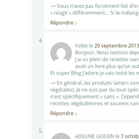
–> Vous n’avez pas forcément fait d’err
« réagit » différemment… Si le mélange 
Répondre
↓
Follet
le
20 septembre 2013
Bonjour, Nous testons depu
j’ai vu plein de recettes san
avait un livre plus qu’un a
Et super Blog j’adore je vais testé l
–> En général, les produits laitiers s
végétales). Je ne suis pas du tout spé
n’est spécifiquement « sans ». Cependa
recettes végétaliennes et souvent sa
Répondre
↓
ADELINE GOSSIN
le
7 octob