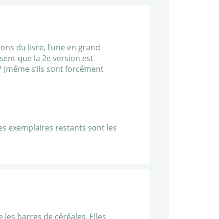
ions du livre, l’une en grand
isent que la 2e version est
e? (même s’ils sont forcément
les exemplaires restants sont les
e les barres de céréales. Elles