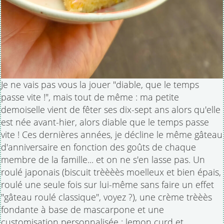
Je ne vais pas vous la jouer "diable, que le temps
passe vite !", mais tout de même : ma petite
demoiselle vient de fêter ses dix-sept ans alors qu'elle
est née avant-hier, alors diable que le temps passe
vite ! Ces dernières années, je décline le même gâteau
d'anniversaire en fonction des goûts de chaque
membre de la famille... et on ne s'en lasse pas. Un
roulé japonais (biscuit trèèèès moelleux et bien épais,
roulé une seule fois sur lui-même sans faire un effet
"gâteau roulé classique", voyez ?), une crème trèèès
fondante à base de mascarpone et une
customisation personnalisée : lemon curd et