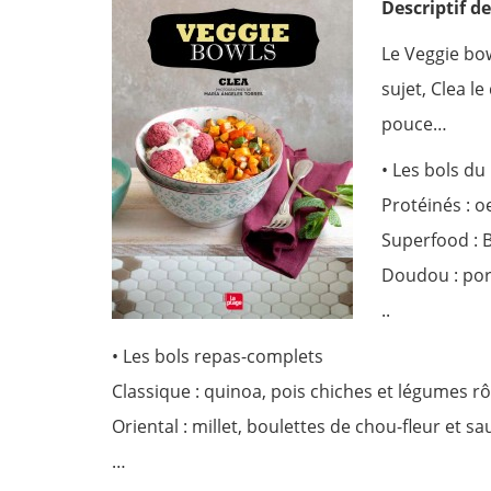
Descriptif de
Le Veggie bow
sujet, Clea l
pouce…
• Les bols du
Protéinés : o
Superfood : 
Doudou : porr
..
• Les bols repas-complets
Classique : quinoa, pois chiches et légumes rô
Oriental : millet, boulettes de chou-fleur et sa
…