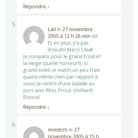
Répondre
↓
Lali
le
27 novembre
2005 à 12 h 26 min
dit:
Et en plus, y’a pas
d’oeufs! Merci Cléa!!
Je compatis pour le grand froid et
la neige (quelle horreur!!), ici
grand soleil ce matin,un peu frais
quand même (rien par rapport à
vous) je rentre d’une balade au
port avec Miss Prout. Vivifiant!
Bisous!
Répondre
↓
mimibzh
le
27
novembre 2005 à 15 h