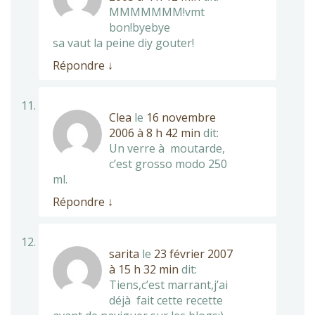
MMMMMMM!vmt
bon!byebye
sa vaut la peine diy gouter!
Répondre
↓
Clea
le
16 novembre
2006 à 8 h 42 min
dit:
Un verre à moutarde,
c’est grosso modo 250
ml.
Répondre
↓
sarita
le
23 février 2007
à 15 h 32 min
dit:
Tiens,c’est marrant,j’ai
déjà fait cette recette