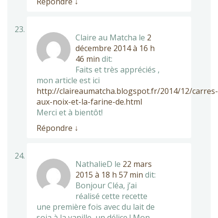
Répondre
↓
Claire au Matcha
le
2
décembre 2014 à 16 h
46 min
dit:
Faits et très appréciés ,
mon article est ici
http://claireaumatcha.blogspot.fr/2014/12/carres-
aux-noix-et-la-farine-de.html
Merci et à bientôt!
Répondre
↓
NathalieD
le
22 mars
2015 à 18 h 57 min
dit:
Bonjour Cléa, j’ai
réalisé cette recette
une première fois avec du lait de
soja à la vanille, un délice ! Mon