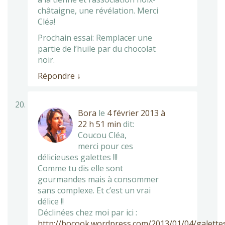
châtaigne, une révélation. Merci
Cléa!
Prochain essai: Remplacer une
partie de l’huile par du chocolat
noir.
Répondre
↓
Bora
le
4 février 2013 à
22 h 51 min
dit:
Coucou Cléa,
merci pour ces
délicieuses galettes !!!
Comme tu dis elle sont
gourmandes mais à consommer
sans complexe. Et c’est un vrai
délice !!
Déclinées chez moi par ici :
http://bocook.wordpress.com/2013/01/04/galette