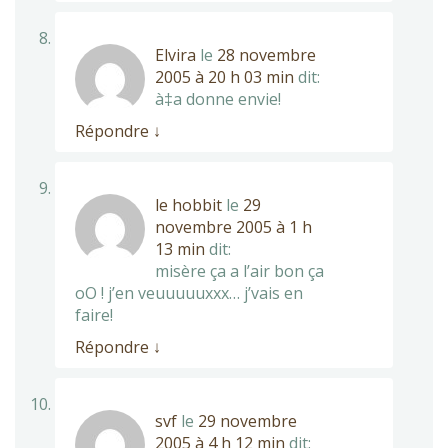
Elvira
le
28 novembre
2005 à 20 h 03 min
dit:
à‡a donne envie!
Répondre
↓
le hobbit
le
29
novembre 2005 à 1 h
13 min
dit:
misère ça a l’air bon ça
oO ! j’en veuuuuuxxx… j’vais en
faire!
Répondre
↓
svf
le
29 novembre
2005 à 4 h 12 min
dit: