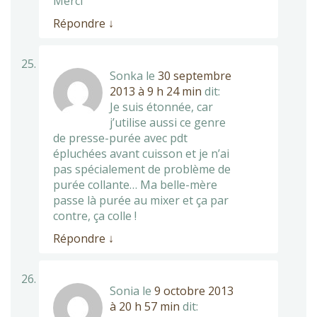
Merci
Répondre
↓
Sonka
le
30 septembre
2013 à 9 h 24 min
dit:
Je suis étonnée, car
j’utilise aussi ce genre
de presse-purée avec pdt
épluchées avant cuisson et je n’ai
pas spécialement de problème de
purée collante… Ma belle-mère
passe là purée au mixer et ça par
contre, ça colle !
Répondre
↓
Sonia
le
9 octobre 2013
à 20 h 57 min
dit: