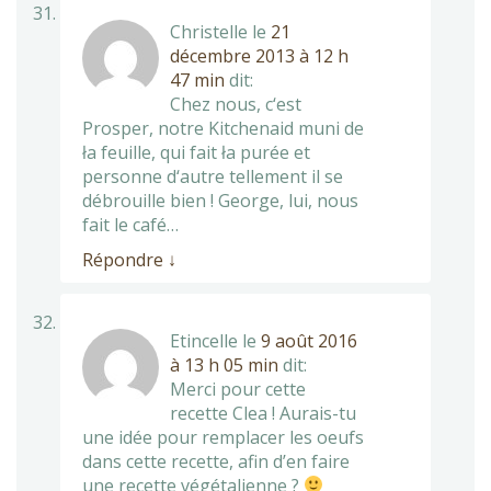
Christelle
le
21
décembre 2013 à 12 h
47 min
dit:
Chez nous, c‘est
Prosper, notre Kitchenaid muni de
ła feuille, qui fait ła purée et
personne d‘autre tellement il se
débrouille bien ! George, lui, nous
fait le café…
Répondre
↓
Etincelle
le
9 août 2016
à 13 h 05 min
dit:
Merci pour cette
recette Clea ! Aurais-tu
une idée pour remplacer les oeufs
dans cette recette, afin d’en faire
une recette végétalienne ?