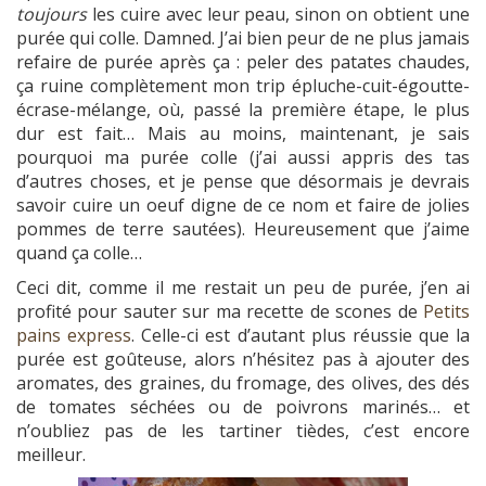
toujours
les cuire avec leur peau, sinon on obtient une
purée qui colle. Damned. J’ai bien peur de ne plus jamais
refaire de purée après ça : peler des patates chaudes,
ça ruine complètement mon trip épluche-cuit-égoutte-
écrase-mélange, où, passé la première étape, le plus
dur est fait… Mais au moins, maintenant, je sais
pourquoi ma purée colle (j’ai aussi appris des tas
d’autres choses, et je pense que désormais je devrais
savoir cuire un oeuf digne de ce nom et faire de jolies
pommes de terre sautées). Heureusement que j’aime
quand ça colle…
Ceci dit, comme il me restait un peu de purée, j’en ai
profité pour sauter sur ma recette de scones de
Petits
pains express
. Celle-ci est d’autant plus réussie que la
purée est goûteuse, alors n’hésitez pas à ajouter des
aromates, des graines, du fromage, des olives, des dés
de tomates séchées ou de poivrons marinés… et
n’oubliez pas de les tartiner tièdes, c’est encore
meilleur.