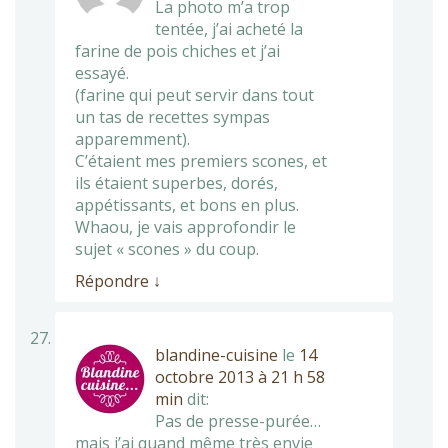
La photo m’a trop
tentée, j’ai acheté la
farine de pois chiches et j’ai
essayé.
(farine qui peut servir dans tout
un tas de recettes sympas
apparemment).
C’étaient mes premiers scones, et
ils étaient superbes, dorés,
appétissants, et bons en plus.
Whaou, je vais approfondir le
sujet « scones » du coup.
Répondre
↓
blandine-cuisine
le
14
octobre 2013 à 21 h 58
min
dit:
Pas de presse-purée…
mais j’ai quand même très envie