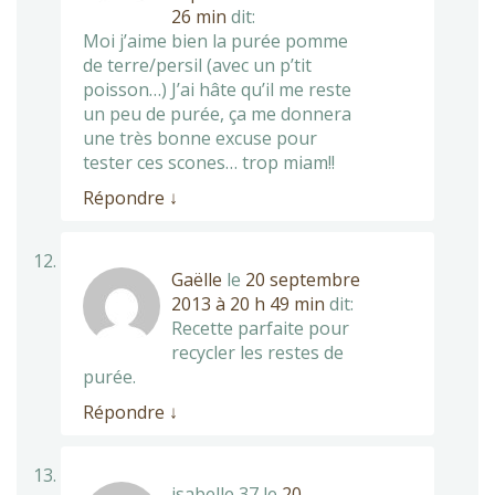
26 min
dit:
Moi j’aime bien la purée pomme
de terre/persil (avec un p’tit
poisson…) J’ai hâte qu’il me reste
un peu de purée, ça me donnera
une très bonne excuse pour
tester ces scones… trop miam!!
Répondre
↓
Gaëlle
le
20 septembre
2013 à 20 h 49 min
dit:
Recette parfaite pour
recycler les restes de
purée.
Répondre
↓
isabelle 37
le
20