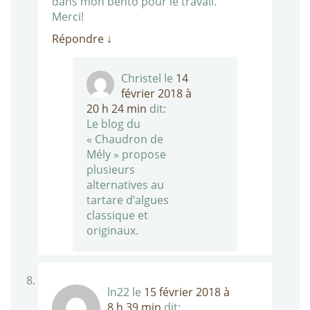
dans mon bento pour le travail.
Merci!
Répondre
↓
Christel
le
14
février 2018 à
20 h 24 min
dit:
Le blog du
« Chaudron de
Mély » propose
plusieurs
alternatives au
tartare d’algues
classique et
originaux.
ln22
le
15 février 2018 à
8 h 39 min
dit: