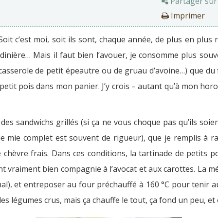
Partager sur
Imprimer
 Soit c’est moi, soit ils sont, chaque année, de plus en plus
rdinière… Mais il faut bien l’avouer, je consomme plus souv
e casserole de petit épeautre ou de gruau d’avoine…) que du
etit pois dans mon panier. J’y crois – autant qu’à mon horo
 des sandwichs grillés (si ça ne vous choque pas qu’ils so
de mie complet est souvent de rigueur), que je remplis à 
chèvre frais. Dans ces conditions, la tartinade de petits p
ient vraiment bien compagnie à l’avocat et aux carottes. La m
mal), et entreposer au four préchauffé à 160 °C pour tenir a
les légumes crus, mais ça chauffe le tout, ça fond un peu, et 