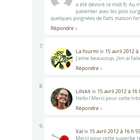
a été dévoré ce midi !!). Au
patienter avec les pois surg
quelques poignées de faits maison fero
Répondre
↓
La fourmi
le
15 avril 2012 à
j’aime beaucoup, j’en ai fait
Répondre
↓
Liliskit
le
15 avril 2012 à 16
Hello ! Merci pour cette très 
Répondre
↓
Val
le
15 avril 2012 à 16 h 5
Merci pour cette superbe re