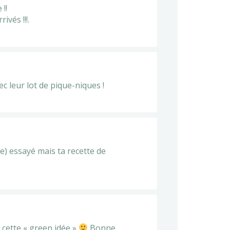
 !!
ivés !!!.
c leur lot de pique-niques !
re) essayé mais ta recette de
e cette « green idée »
Bonne