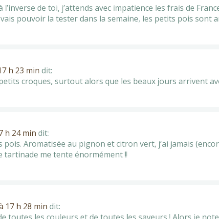
à l’inverse de toi, j’attends avec impatience les frais de France
 vais pouvoir la tester dans la semaine, les petits pois sont arr
 17 h 23 min
dit:
petits croques, surtout alors que les beaux jours arrivent ave
17 h 24 min
dit:
ts pois. Aromatisée au pignon et citron vert, j’ai jamais (enco
e tartinade me tente énormément !!
 à 17 h 28 min
dit:
 de toutes les couleurs et de toutes les saveurs ! Alors je not