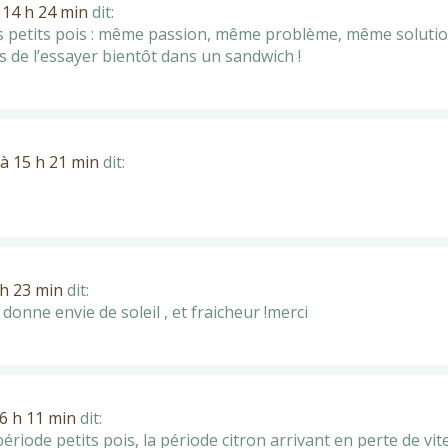
à 14 h 24 min
dit:
les petits pois : même passion, même problème, même soluti
s de l’essayer bientôt dans un sandwich !
 à 15 h 21 min
dit:
 h 23 min
dit:
 donne envie de soleil , et fraicheur !merci
16 h 11 min
dit:
ériode petits pois, la période citron arrivant en perte de vit