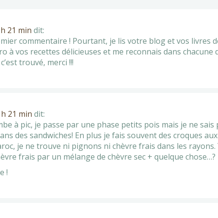
 h 21 min
dit:
mier commentaire ! Pourtant, je lis votre blog et vos livres
ccro à vos recettes délicieuses et me reconnais dans chacune d’
est trouvé, merci !!!
4 h 21 min
dit:
be à pic, je passe par une phase petits pois mais je ne sais 
ans des sandwiches! En plus je fais souvent des croques aux l
oc, je ne trouve ni pignons ni chèvre frais dans les rayons. 
chèvre frais par un mélange de chèvre sec + quelque chose…?
e !