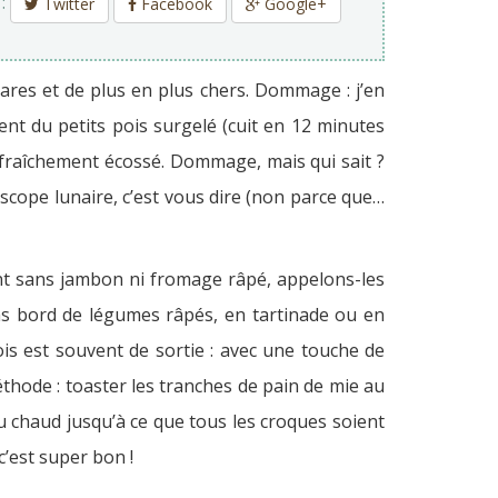
 :
Twitter
Facebook
Google+
 rares et de plus en plus chers. Dommage : j’en
ent du petits pois surgelé (cuit en 12 minutes
 fraîchement écossé. Dommage, mais qui sait ?
scope lunaire, c’est vous dire (non parce que…
ient sans jambon ni fromage râpé, appelons-les
ras bord de légumes râpés, en tartinade ou en
ois est souvent de sortie : avec une touche de
éthode : toaster les tranches de pain de mie au
u chaud jusqu’à ce que tous les croques soient
c’est super bon !