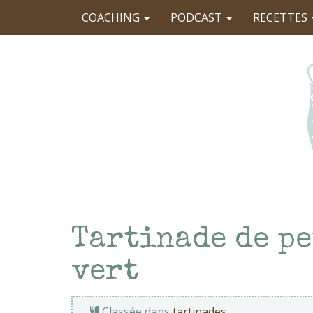
COACHING
PODCAST
RECETTES
Tartinade de pe
vert
Classée dans
tartinades