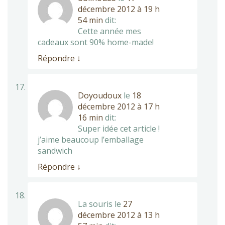
décembre 2012 à 19 h
54 min
dit:
Cette année mes
cadeaux sont 90% home-made!
Répondre
↓
Doyoudoux
le
18
décembre 2012 à 17 h
16 min
dit:
Super idée cet article !
j’aime beaucoup l’emballage
sandwich
Répondre
↓
La souris
le
27
décembre 2012 à 13 h