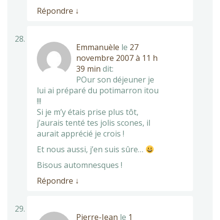
Répondre
↓
Emmanuèle
le
27
novembre 2007 à 11 h
39 min
dit:
POur son déjeuner je
lui ai préparé du potimarron itou
!!!
Si je m’y étais prise plus tôt,
j’aurais tenté tes jolis scones, il
aurait apprécié je crois !
Et nous aussi, j’en suis sûre…
Bisous automnesques !
Répondre
↓
Pierre-Jean
le
1