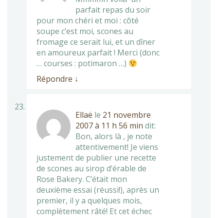
parfait repas du soir
pour mon chéri et moi : côté
soupe c’est moi, scones au
fromage ce serait lui, et un dîner
en amoureux parfait ! Merci (donc
… courses : potimaron …)
Répondre
↓
Ellaë
le
21 novembre
2007 à 11 h 56 min
dit:
Bon, alors là , je note
attentivement! Je viens
justement de publier une recette
de scones au sirop d’érable de
Rose Bakery. C’était mon
deuxième essai (réussi!), après un
premier, il y a quelques mois,
complètement râté! Et cet échec