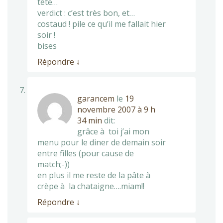
tête…
verdict : c’est très bon, et…
costaud ! pile ce qu’il me fallait hier
soir !
bises
Répondre
↓
garancem
le
19
novembre 2007 à 9 h
34 min
dit:
grâce à toi j’ai mon
menu pour le diner de demain soir
entre filles (pour cause de
match;-))
en plus il me reste de la pâte à
crèpe à la chataigne….miam!!
Répondre
↓