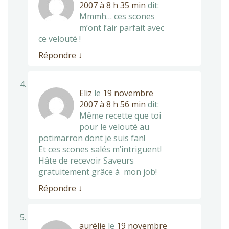
2007 à 8 h 35 min
dit:
Mmmh… ces scones
m’ont l’air parfait avec
ce velouté !
Répondre
↓
Eliz
le
19 novembre
2007 à 8 h 56 min
dit:
Même recette que toi
pour le velouté au
potimarron dont je suis fan!
Et ces scones salés m’intriguent!
Hâte de recevoir Saveurs
gratuitement grâce à mon job!
Répondre
↓
aurélie
le
19 novembre