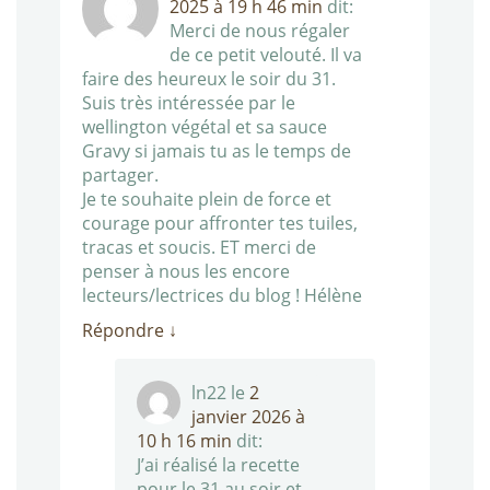
2025 à 19 h 46 min
dit:
Merci de nous régaler
de ce petit velouté. Il va
faire des heureux le soir du 31.
Suis très intéressée par le
wellington végétal et sa sauce
Gravy si jamais tu as le temps de
partager.
Je te souhaite plein de force et
courage pour affronter tes tuiles,
tracas et soucis. ET merci de
penser à nous les encore
lecteurs/lectrices du blog ! Hélène
Répondre
↓
ln22
le
2
janvier 2026 à
10 h 16 min
dit:
J’ai réalisé la recette
pour le 31 au soir et