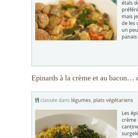
étals 
préféré
mais je
de les
un peu
panais
Epinards à la crème et au bacon… 
classée dans
légumes
,
plats végétariens
Les ép
crème 
cantine
surgel