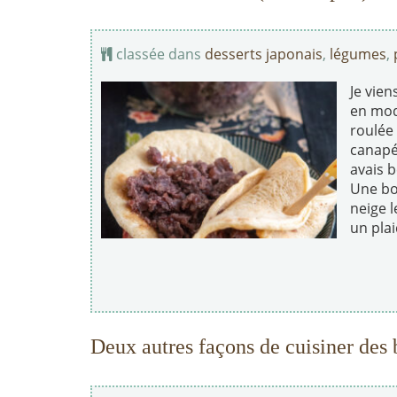
classée dans
desserts japonais
,
légumes
,
Je vie
en mod
roulée
canapé.
avais b
Une bo
neige l
un plai
Deux autres façons de cuisiner des 