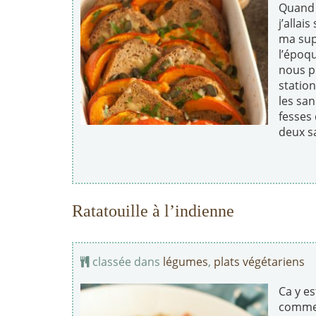
Quand j
j’allai
ma sup
l’époqu
nous p
station
les sa
fesses 
deux sa
Ratatouille à l’indienne
classée dans
légumes
,
plats végétariens
Ca y es
commen