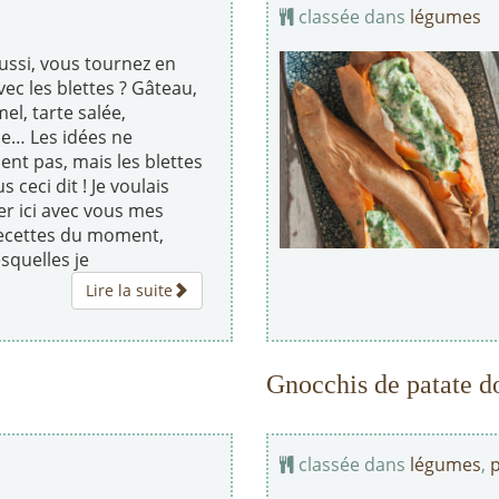
classée dans
légumes
ussi, vous tournez en
ec les blettes ? Gâteau,
l, tarte salée,
e… Les idées ne
nt pas, mais les blettes
s ceci dit ! Je voulais
er ici avec vous mes
ecettes du moment,
squelles je
Lire la suite
Gnocchis de patate d
classée dans
légumes
,
p