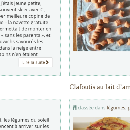
’étais jeune petite,
s souvent skier avec C.,
er meilleure copine de
e – la navette gratuite
ermettait de monter en
 « sans les parents », et
ndwichs savourés les
dans la neige entre
pins n’en étaient
Lire la suite
Clafoutis au lait d’
classée dans
légumes
,
p
t, les légumes du soleil
cent à arriver sur les