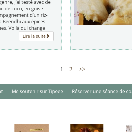
genre, j’ai testé avec de
me de coco, en guise
mpagnement d’un riz-
es Beendhi aux épices
es. Voilà qui change
Lire la suite
1
2
>>
nt
Me soutenir sur Tipeee
Réserver une séance de co