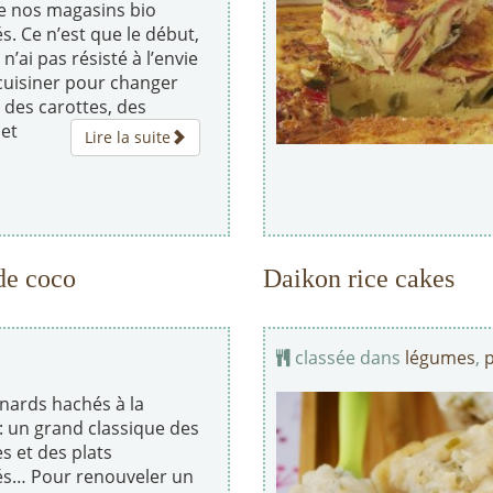
de nos magasins bio
s. Ce n’est que le début,
 n’ai pas résisté à l’envie
 cuisiner pour changer
 des carottes, des
 et
Lire la suite
de coco
Daikon rice cakes
classée dans
légumes
,
p
inards hachés à la
: un grand classique des
s et des plats
és… Pour renouveler un