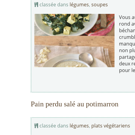
classée dans
légumes
,
soupes
Vous a
rond av
béchame
crumbl
manque
non plu
partag
deux r
pour le
Pain perdu salé au potimarron
classée dans
légumes
,
plats végétariens