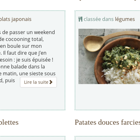
plats japonais
classée dans
légumes
ns de passer un weekend
e cocooning total,
 en boule sur mon
 Il faut dire que j’en
esoin : je suis épuisée !
nne balade dans la
e matin, une sieste sous
d, puis
Lire la suite
blettes
Patates douces farci