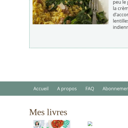
peu le 
la crè
d’acco
lentill
indienn
Accueil
A propos
FAQ
Abonneme
Mes livres