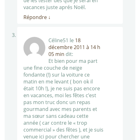
de les tester dès que je serai en
vacances juste aprés Noël.
Répondre
↓
Céline51
le
18
décembre 2011 à 14 h
05 min
dit:
Et bien pour ma part
une fine couche de neige
fondante (!) sur la voiture ce
matin en me levant ( bon ok il
était 10h !), je ne suis pas encore
en vacances, moi les fêtes c’est
pas mon truc donc un repas
gourmand avec mes parents et
ma sœur sans cadeau cette
année ( car contre le « trop
commercial » des fêtes ), et je suis
venue ici pour chercher une