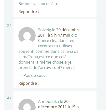
Bonnes vacances à toi!
Répondre
↓
Solveig
le
20 décembre
2011 à 9 h 47 min
dit:
Chère cléa,dans tes
recettes tu utilises
souvent ,comme dans celle-ci de
la maïzena,est-ce que celà
donnera la même chose,si je
prends de l’arrow-root? merci!
–> Pas de souci
Répondre
↓
Annouchka
le
20
décembre 2011 à 15 h