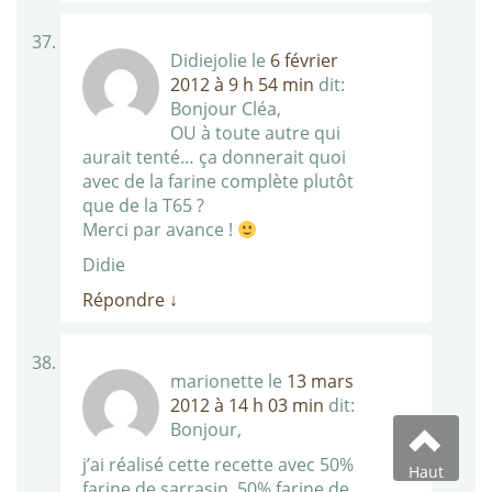
Didiejolie
le
6 février
2012 à 9 h 54 min
dit:
Bonjour Cléa,
OU à toute autre qui
aurait tenté… ça donnerait quoi
avec de la farine complète plutôt
que de la T65 ?
Merci par avance !
Didie
Répondre
↓
marionette
le
13 mars
2012 à 14 h 03 min
dit:
Bonjour,
j’ai réalisé cette recette avec 50%
Haut
farine de sarrasin, 50% farine de