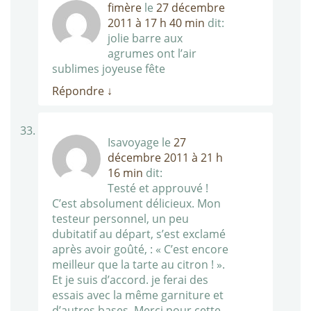
fimère
le
27 décembre
2011 à 17 h 40 min
dit:
jolie barre aux
agrumes ont l’air
sublimes joyeuse fête
Répondre
↓
Isavoyage
le
27
décembre 2011 à 21 h
16 min
dit:
Testé et approuvé !
C’est absolument délicieux. Mon
testeur personnel, un peu
dubitatif au départ, s’est exclamé
après avoir goûté, : « C’est encore
meilleur que la tarte au citron ! ».
Et je suis d’accord. je ferai des
essais avec la même garniture et
d’autres bases. Merci pour cette