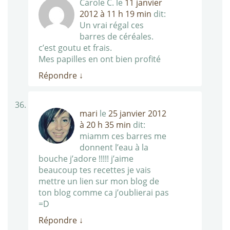
Carole C.
le
11 janvier
2012 à 11 h 19 min
dit:
Un vrai régal ces
barres de céréales.
c’est goutu et frais.
Mes papilles en ont bien profité
Répondre
↓
mari
le
25 janvier 2012
à 20 h 35 min
dit:
miamm ces barres me
donnent l’eau à la
bouche j’adore !!!!! j’aime
beaucoup tes recettes je vais
mettre un lien sur mon blog de
ton blog comme ca j’oublierai pas
=D
Répondre
↓