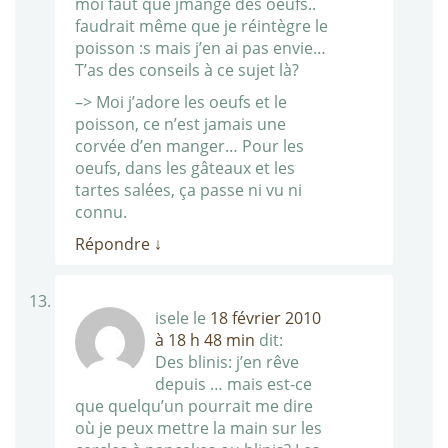
moi faut que jmange des oeufs..
faudrait même que je réintègre le
poisson :s mais j’en ai pas envie…
T’as des conseils à ce sujet là?
–> Moi j’adore les oeufs et le
poisson, ce n’est jamais une
corvée d’en manger… Pour les
oeufs, dans les gâteaux et les
tartes salées, ça passe ni vu ni
connu.
Répondre
↓
isele
le
18 février 2010
à 18 h 48 min
dit:
Des blinis: j’en rêve
depuis … mais est-ce
que quelqu’un pourrait me dire
où je peux mettre la main sur les