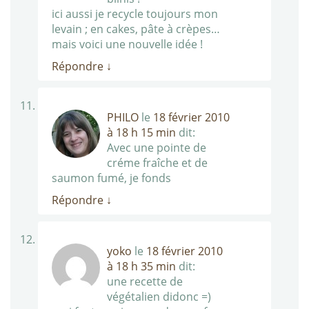
ici aussi je recycle toujours mon
levain ; en cakes, pâte à crèpes…
mais voici une nouvelle idée !
Répondre
↓
PHILO
le
18 février 2010
à 18 h 15 min
dit:
Avec une pointe de
créme fraîche et de
saumon fumé, je fonds
Répondre
↓
yoko
le
18 février 2010
à 18 h 35 min
dit:
une recette de
végétalien didonc =)