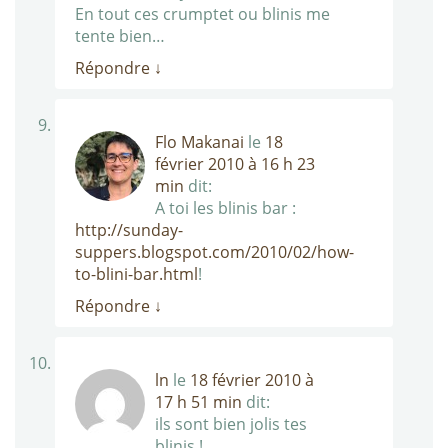
En tout ces crumptet ou blinis me
tente bien…
Répondre
↓
Flo Makanai
le
18
février 2010 à 16 h 23
min
dit:
A toi les blinis bar :
http://sunday-
suppers.blogspot.com/2010/02/how-
to-blini-bar.html
!
Répondre
↓
ln
le
18 février 2010 à
17 h 51 min
dit:
ils sont bien jolis tes
blinis !