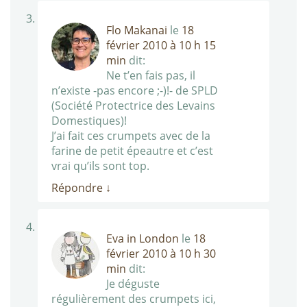
Flo Makanai
le
18
février 2010 à 10 h 15
min
dit:
Ne t’en fais pas, il
n’existe -pas encore ;-)!- de SPLD
(Société Protectrice des Levains
Domestiques)!
J’ai fait ces crumpets avec de la
farine de petit épeautre et c’est
vrai qu’ils sont top.
Répondre
↓
Eva in London
le
18
février 2010 à 10 h 30
min
dit:
Je déguste
régulièrement des crumpets ici,