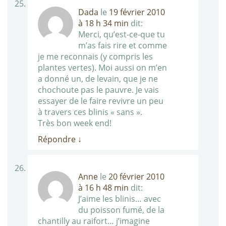
Dada
le
19 février 2010
à 18 h 34 min
dit:
Merci, qu’est-ce-que tu
m’as fais rire et comme
je me reconnais (y compris les
plantes vertes). Moi aussi on m’en
a donné un, de levain, que je ne
chochoute pas le pauvre. Je vais
essayer de le faire revivre un peu
à travers ces blinis « sans ».
Très bon week end!
Répondre
↓
Anne
le
20 février 2010
à 16 h 48 min
dit:
J’aime les blinis… avec
du poisson fumé, de la
chantilly au raifort… j’imagine