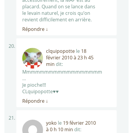
accessoirement, la MAP est au
placard. Quand on se lance dans
le levain naturel, je crois qu’on
revient difficilement en arrière.
Répondre
↓
clquipopotte
le
18
février 2010 à 23 h 45
min
dit:
Mmmmmmmmmmmmmmmmmm
…
Je pioche!!!
CLquipopotte♥♥
Répondre
↓
yoko
le
19 février 2010
à 0 h 10 min
dit: