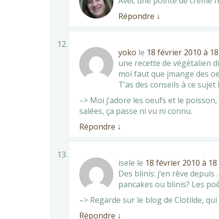
Avec une pointe de créme f
Répondre
↓
yoko
le
18 février 2010 à 1
une recette de végétalien d
moi faut que jmange des oeu
T’as des conseils à ce sujet 
–> Moi j’adore les oeufs et le poisson
salées, ça passe ni vu ni connu.
Répondre
↓
isele
le
18 février 2010 à 18
Des blinis: j’en rêve depuis
pancakes ou blinis? Les poê
–> Regarde sur le blog de Clotilde, qu
Répondre
↓