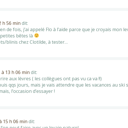
2 h 56 min
dit:
n de fois, j’ai appelé Flo à l’aide parce que je croyais mon le
 petites bêtes là
ts/blinis chez Clotilde, à tester…
0 à 13 h 06 min
dit:
rire aux lèvres ( les collègues ont pas vu ca va !!)
puis qqs jours, mais je vais attendre que les vacances au ski s
mais, l’occasion d’essayer !
à 15 h 06 min
dit:
e l’on peut faire avec un levain naturel…