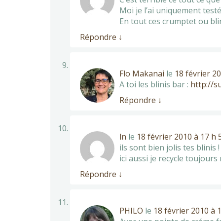
Moi je l’ai uniquement testé
En tout ces crumptet ou bli
Répondre
↓
Flo Makanai
le
18 février 2
A toi les blinis bar :
http://
Répondre
↓
ln
le
18 février 2010 à 17 h 
ils sont bien jolis tes blinis !
ici aussi je recycle toujour
Répondre
↓
PHILO
le
18 février 2010 à 