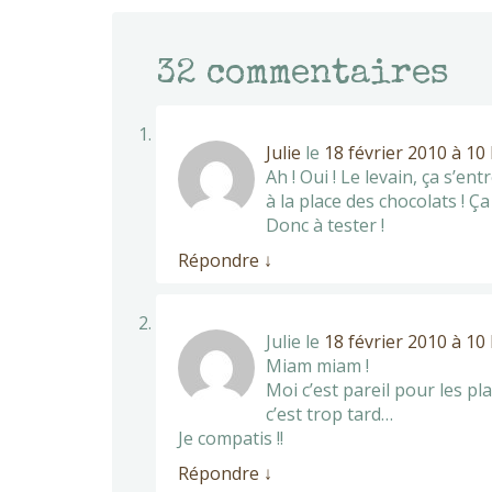
32
commentaires
Julie
le
18 février 2010 à 10
Ah ! Oui ! Le levain, ça s’en
à la place des chocolats ! Ç
Donc à tester !
Répondre
↓
Julie
le
18 février 2010 à 10
Miam miam !
Moi c’est pareil pour les pl
c’est trop tard…
Je compatis !!
Répondre
↓