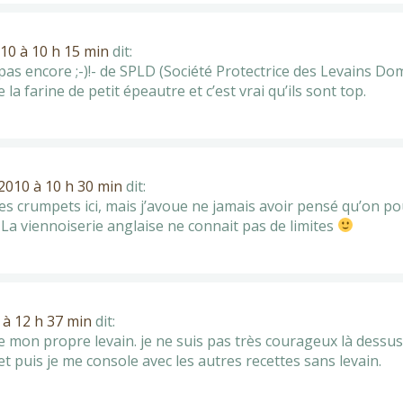
010 à 10 h 15 min
dit:
e -pas encore ;-)!- de SPLD (Société Protectrice des Levains Do
e la farine de petit épeautre et c’est vrai qu’ils sont top.
 2010 à 10 h 30 min
dit:
s crumpets ici, mais j’avoue ne jamais avoir pensé qu’on pouv
 La viennoiserie anglaise ne connait pas de limites
 à 12 h 37 min
dit:
re mon propre levain. je ne suis pas très courageux là dessus
t et puis je me console avec les autres recettes sans levain.