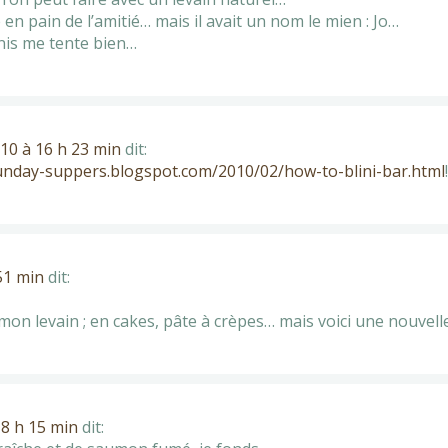
 en pain de l’amitié… mais il avait un nom le mien : Jo…
nis me tente bien…
010 à 16 h 23 min
dit:
sunday-suppers.blogspot.com/2010/02/how-to-blini-bar.html
!
51 min
dit:
s mon levain ; en cakes, pâte à crèpes… mais voici une nouvelle
18 h 15 min
dit: