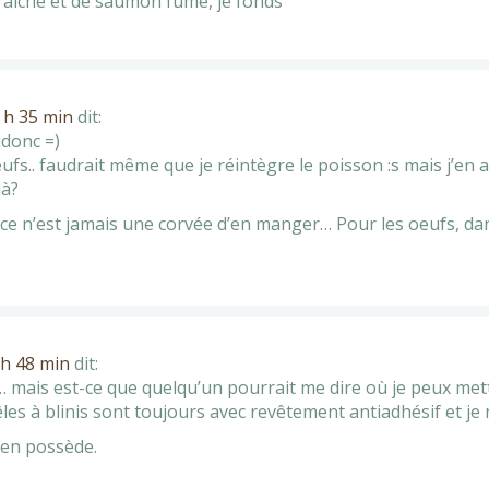
raîche et de saumon fumé, je fonds
8 h 35 min
dit:
idonc =)
fs.. faudrait même que je réintègre le poisson :s mais j’en 
là?
, ce n’est jamais une corvée d’en manger… Pour les oeufs, dan
 h 48 min
dit:
 … mais est-ce que quelqu’un pourrait me dire où je peux mett
les à blinis sont toujours avec revêtement antiadhésif et je 
i en possède.