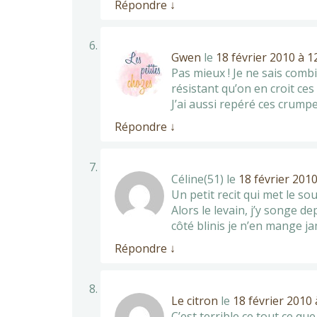
Répondre
↓
Gwen
le
18 février 2010 à 1
Pas mieux ! Je ne sais combie
résistant qu’on en croit ces
J’ai aussi repéré ces crumpe
Répondre
↓
Céline(51)
le
18 février 201
Un petit recit qui met le sou
Alors le levain, j’y songe de
côté blinis je n’en mange ja
Répondre
↓
Le citron
le
18 février 2010 
C’est terrible ce tout ce qu