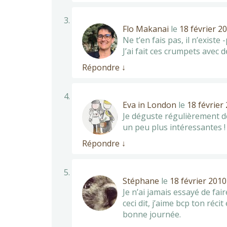
Flo Makanai
le
18 février 2
Ne t’en fais pas, il n’exist
J’ai fait ces crumpets avec d
Répondre
↓
Eva in London
le
18 février
Je déguste régulièrement de
un peu plus intéressantes !
Répondre
↓
Stéphane
le
18 février 2010
Je n’ai jamais essayé de fai
ceci dit, j’aime bcp ton réci
bonne journée.