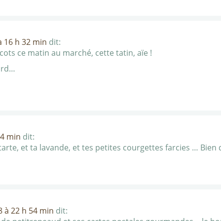
 à 16 h 32 min
dit:
cots ce matin au marché, cette tatin, aïe !
ard…
04 min
dit:
tarte, et ta lavande, et tes petites courgettes farcies … Bien 
08 à 22 h 54 min
dit: