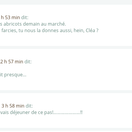
1 h 53 min
dit:
es abricots demain au marché.
 farcies, tu nous la donnes aussi, hein, Cléa ?
 22 h 57 min
dit:
ait presque…
à 3 h 58 min
dit:
 je vais déjeuner de ce pas!…………………!!