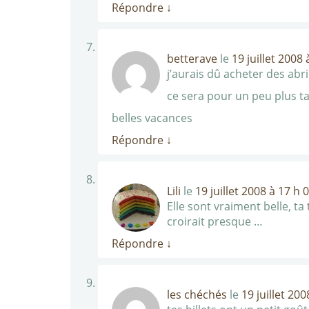
Répondre
↓
betterave
le
19 juillet 2008
j’aurais dû acheter des abri
ce sera pour un peu plus t
belles vacances
Répondre
↓
Lili
le
19 juillet 2008 à 17 h 
Elle sont vraiment belle, ta 
croirait presque …
Répondre
↓
les chéchés
le
19 juillet 20