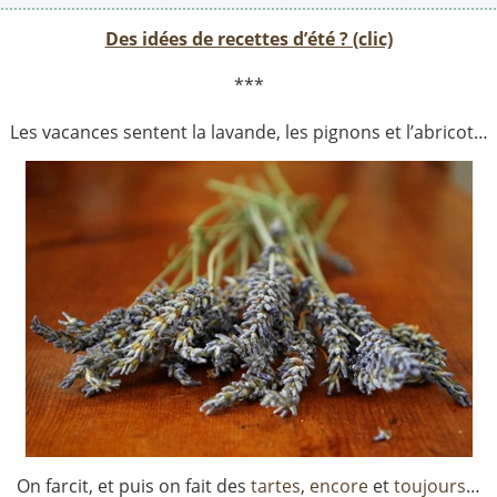
Des idées de recettes d’été ? (clic)
***
Les vacances sentent la lavande, les pignons et l’abricot…
On farcit, et puis on fait des
tartes
,
encore
et
toujours
…