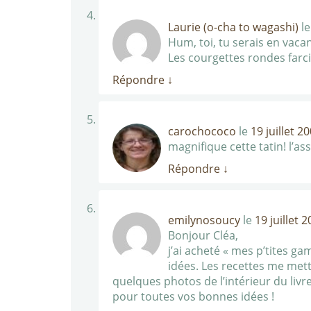
Laurie (o-cha to wagashi)
l
Hum, toi, tu serais en vac
Les courgettes rondes farc
Répondre
↓
carochococo
le
19 juillet 2
magnifique cette tatin! l’a
Répondre
↓
emilynosoucy
le
19 juillet 
Bonjour Cléa,
j’ai acheté « mes p’tites ga
idées. Les recettes me mett
quelques photos de l’intérieur du livr
pour toutes vos bonnes idées !