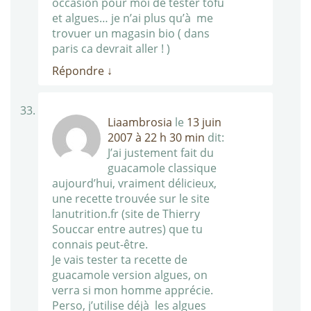
occasion pour moi de tester tofu
et algues… je n’ai plus qu’à me
trovuer un magasin bio ( dans
paris ca devrait aller ! )
Répondre
↓
Liaambrosia
le
13 juin
2007 à 22 h 30 min
dit:
J’ai justement fait du
guacamole classique
aujourd’hui, vraiment délicieux,
une recette trouvée sur le site
lanutrition.fr (site de Thierry
Souccar entre autres) que tu
connais peut-être.
Je vais tester ta recette de
guacamole version algues, on
verra si mon homme apprécie.
Perso, j’utilise déjà les algues