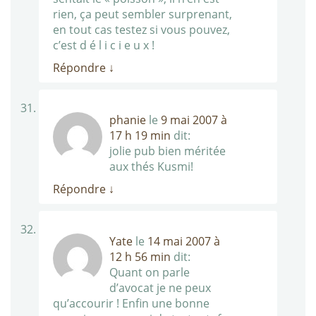
rien, ça peut sembler surprenant,
en tout cas testez si vous pouvez,
c’est d é l i c i e u x !
Répondre
↓
phanie
le
9 mai 2007 à
17 h 19 min
dit:
jolie pub bien méritée
aux thés Kusmi!
Répondre
↓
Yate
le
14 mai 2007 à
12 h 56 min
dit:
Quant on parle
d’avocat je ne peux
qu’accourir ! Enfin une bonne