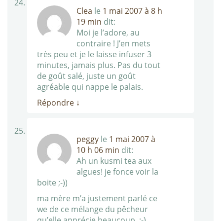
Clea
le
1 mai 2007 à 8 h
19 min
dit:
Moi je l’adore, au
contraire ! J’en mets
très peu et je le laisse infuser 3
minutes, jamais plus. Pas du tout
de goût salé, juste un goût
agréable qui nappe le palais.
Répondre
↓
peggy
le
1 mai 2007 à
10 h 06 min
dit:
Ah un kusmi tea aux
algues! je fonce voir la
boite ;-))
ma mère m’a justement parlé ce
we de ce mélange du pêcheur
qu’elle apprécie beaucoup..;-)