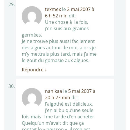
texmex
le
2 mai 2007 à
6 h 52 min
dit:
Une chose à la fois,
j’en suis aux graines
germées.
Je ne trouve plus aussi facilement
des algues autour de moi, alors je
m’y mettrais plus tard, mais j’aime
le gout du gomasio aux algues.
Répondre
↓
nanikaa
le
5 mai 2007 à
20 h 23 min
dit:
l’algothé est délicieux,
j’en ai bu qu’une seule
fois mais il me tarde d’en acheter.
Quelqu’un m’avait dit que ça
sentait le « poisson », il n’en est