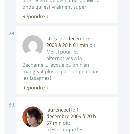
une recette de béchamel au Micro
onde qui est vraiment super!
Répondre
↓
stols
le
1 décembre
2009 à 20 h 01 min
dit:
Merci pour les
alternatives a la
Bechamel…j’avoue qu’on n’en
mangeait plus, a part un peu dans
les lasagnes!
Répondre
↓
laurenceel
le
1
décembre 2009 à 20 h
57 min
dit:
très pratique les