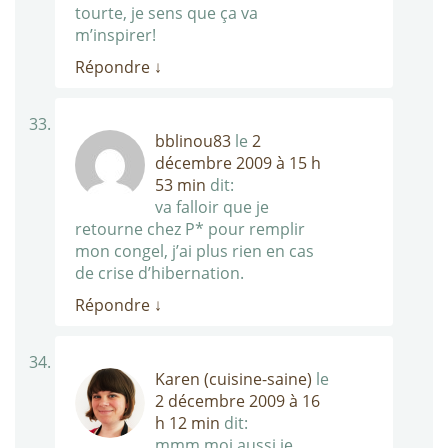
tourte, je sens que ça va
m’inspirer!
Répondre
↓
bblinou83
le
2
décembre 2009 à 15 h
53 min
dit:
va falloir que je
retourne chez P* pour remplir
mon congel, j’ai plus rien en cas
de crise d’hibernation.
Répondre
↓
Karen (cuisine-saine)
le
2 décembre 2009 à 16
h 12 min
dit:
mmm moi aussi je