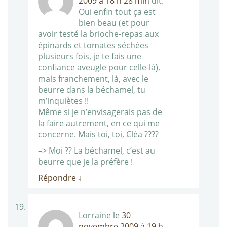
2009 à 18 h 28 min
dit:
Oui enfin tout ça est
bien beau (et pour
avoir testé la brioche-repas aux
épinards et tomates séchées
plusieurs fois, je te fais une
confiance aveugle pour celle-là),
mais franchement, là, avec le
beurre dans la béchamel, tu
m’inquiètes !!
Même si je n’envisagerais pas de
la faire autrement, en ce qui me
concerne. Mais toi, toi, Cléa ????
–> Moi ?? La béchamel, c’est au
beurre que je la préfère !
Répondre
↓
Lorraine
le
30
novembre 2009 à 19 h