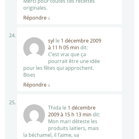
Merci pour toutes ces recettes
originales.
Répondre
↓
syl
le
1 décembre 2009
à 11 h 05 min
dit:
C’est vrai que ça
pourrait être une idée
pour les fêtes qui approchent.
Bises
Répondre
↓
Thida
le
1 décembre
2009 à 15 h 13 min
dit:
Mon mari déteste les
produits laitiers, mais
la béchamel, il l’aime, va