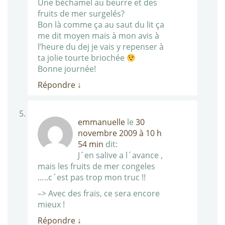
Une béchamel au beurre et des
fruits de mer surgelés?
Bon là comme ça au saut du lit ça
me dit moyen mais à mon avis à
l’heure du dej je vais y repenser à
ta jolie tourte briochée
Bonne journée!
Répondre
↓
emmanuelle
le
30
novembre 2009 à 10 h
54 min
dit:
J´en salive a l´avance ,
mais les fruits de mer congeles
…..c´est pas trop mon truc !!
–> Avec des frais, ce sera encore
mieux !
Répondre
↓