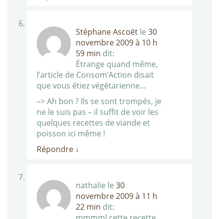
Stéphane Ascoët
le
30
novembre 2009 à 10 h
59 min
dit:
Étrange quand même,
l’article de Consom’Action disait
que vous étiez végétarienne…
–> Ah bon ? Ils se sont trompés, je
ne le suis pas – il suffit de voir les
quelques recettes de viande et
poisson ici même !
Répondre
↓
nathalie
le
30
novembre 2009 à 11 h
22 min
dit:
mmmm! cette recette