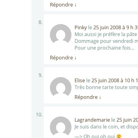
Répondre
↓
Pinky
le
25 juin 2008 à 9 h 
Moi aussi je préfère la pât
Dommage pour vendredi mais
Pour une prochaine fois…
Répondre
↓
Elise
le
25 juin 2008 à 10 h 
Très bonne tarte toute simp
Répondre
↓
Lagrandemarie
le
25 juin 2
Je suis dans le coin, et di
—> Oh oui oh oui