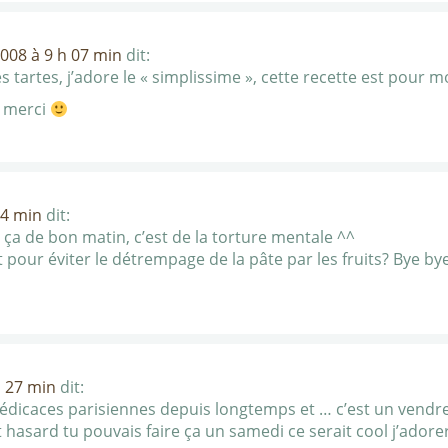
2008 à 9 h 07 min
dit:
les tartes, j’adore le « simplissime », cette recette est pour mo
, merci
24 min
dit:
 de bon matin, c’est de la torture mentale ^^
 pour éviter le détrempage de la pâte par les fruits? Bye bye
h 27 min
dit:
dédicaces parisiennes depuis longtemps et … c’est un vendredi
out hasard tu pouvais faire ça un samedi ce serait cool j’adore