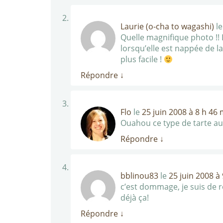
Laurie (o-cha to wagashi)
l
Quelle magnifique photo !! 
lorsqu’elle est nappée de l
plus facile !
Répondre
↓
Flo
le
25 juin 2008 à 8 h 46 
Ouahou ce type de tarte aux
Répondre
↓
bblinou83
le
25 juin 2008 à
c’est dommage, je suis de re
déjà ça!
Répondre
↓