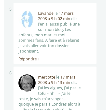
Lavande
le
17 mars
2008 à 9 h 02 min
dit:
J’en ai aussi publié une
sur mon blog. Les
enfants, mon mari et moi
sommes fans. A faire et à refaire!
Je vais aller voir ton dossier
japonisant.
Répondre
↓
mercotte
le
17 mars
2008 à 9 h 13 min
dit:
j’ai les algues, j’ai pas le
tofu – hhiii – j’ai le
reste, je vais m’arranger…
quoique je pars à Londres alors à
la fin de la semaine plutôt , je