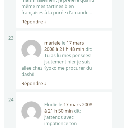
mais finallement je préfère quand
même mes tartines bien
françaises à la purée d’amande…
Répondre
↓
mariele
le
17 mars
2008 à 21 h 48 min
dit:
Tu as lu mes pensees!
jsutement hier je suis
allee chez Kyoko me procurer du
dashi!
Répondre
↓
Elodie
le
17 mars 2008
à 21 h 50 min
dit:
J’attends avec
impatience ton