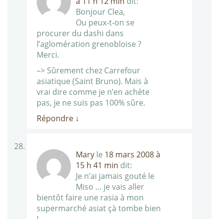
à 11 h 12 min
dit:
Bonjour Clea,
Ou peux-t-on se
procurer du dashi dans
l’aglomération grenobloise ?
Merci.
–> Sûrement chez Carrefour
asiatique (Saint Bruno). Mais à
vrai dire comme je n’en achète
pas, je ne suis pas 100% sûre.
Répondre
↓
Mary
le
18 mars 2008 à
15 h 41 min
dit:
Je n’ai jamais gouté le
Miso … je vais aller
bientôt faire une rasia à mon
supermarché asiat çà tombe bien