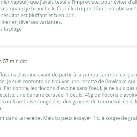
nier vapeur) que j’avais testé à l’improviste, pour éviter d’a
olo quand je branche le four électrique il faut rentabiliser
e résultat est bluffant et bien bon.
liner en diverses variantes.
s la plage
 h 57 min
dit:
flocons d’avoine avant de partir à la zumba car mon corps ne
de. Je suis contente de trouver une recette de Bowlcake qui 
is. Par contre, les flocons d’avoine sans l’oeuf, je ne suis p
cette: une banane écrasée, 1 oeufs, 40g de flocons d’avoine, 
ou framboise congelées, des graines de tournesol, chia, lin
)
ant dans ta recette. Mais tu peux essayer 1 c. à soupe de gr