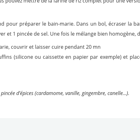
ous pouvez mettre de la farine de riz complet pour une versi
nd pour préparer le bain-marie. Dans un bol, écraser la ban
ver et 1 pincée de sel. Une fois le mélange bien homogène, 
arie, couvrir et laisser cuire pendant 20 mn
ffins (silicone ou caissette en papier par exemple) et pl
 pincée d’épices (cardamome, vanille, gingembre, canelle…).