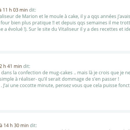
à 11 h 03 min
dit:
italiseur de Marion et le moule à cake, il y a qqs années j’ava
four bien plus pratique !! et depuis qqs semaines il me trott
 a évolué !). Sur le site du Vitaliseur il y a des recettes et 
12 h 41 min
dit:
 dans la confection de mug-cakes .. mais là je crois que je ne
simple à réaliser- qu’il serait dommage de s’en passer !
e . J’ai une cocotte minute, pensez vous que cela puisse fonc
 à 14 h 30 min
dit: