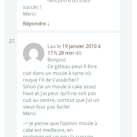
rencontré un franc
succès !
Merci
Répondre
↓
Lau
le
19 janvier 2010 à
17 h 28 min
dit:
Bonjour,
Ce gäteau peut-il être
cuit dans un moule à tarte où
risque t’il de s’assècher?
Sinon j’ai un moule à cake assez
haut et j’ai peur qu’il ne soit pas
cuit au centre, surtout que j’ai un
vieux four pas facile!
Merci.
–> Je pense que l’option moule à
cake est meilleure, en
prolongeant un peu la cuisson.