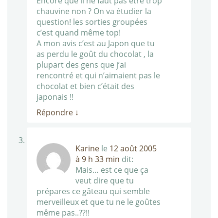
Encore que il ne faut pas être trop
chauvine non ? On va étudier la
question! les sorties groupées
c’est quand même top!
A mon avis c’est au Japon que tu
as perdu le goût du chocolat , la
plupart des gens que j’ai
rencontré et qui n’aimaient pas le
chocolat et bien c’était des
japonais !!
Répondre
↓
Karine
le
12 août 2005
à 9 h 33 min
dit:
Mais… est ce que ça
veut dire que tu
prépares ce gâteau qui semble
merveilleux et que tu ne le goûtes
même pas..??!!