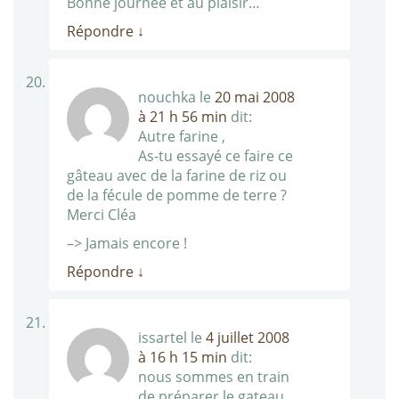
Bonne journée et au plaisir…
Répondre
↓
nouchka
le
20 mai 2008
à 21 h 56 min
dit:
Autre farine ,
As-tu essayé ce faire ce
gâteau avec de la farine de riz ou
de la fécule de pomme de terre ?
Merci Cléa
–> Jamais encore !
Répondre
↓
issartel
le
4 juillet 2008
à 16 h 15 min
dit:
nous sommes en train
de préparer le gateau