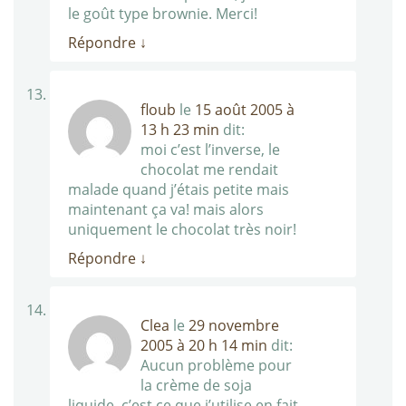
le goût type brownie. Merci!
Répondre
↓
floub
le
15 août 2005 à
13 h 23 min
dit:
moi c’est l’inverse, le
chocolat me rendait
malade quand j’étais petite mais
maintenant ça va! mais alors
uniquement le chocolat très noir!
Répondre
↓
Clea
le
29 novembre
2005 à 20 h 14 min
dit:
Aucun problème pour
la crème de soja
liquide, c’est ce que j’utilise en fait