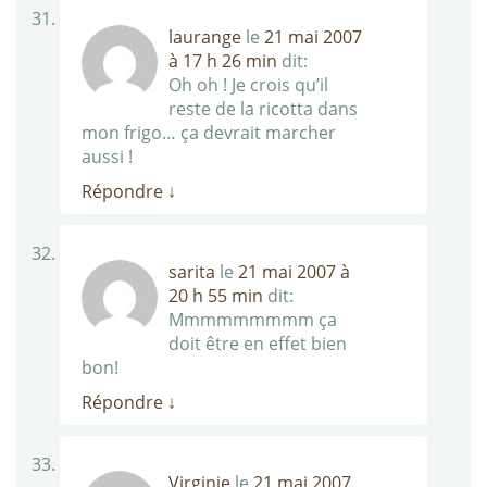
laurange
le
21 mai 2007
à 17 h 26 min
dit:
Oh oh ! Je crois qu’il
reste de la ricotta dans
mon frigo… ça devrait marcher
aussi !
Répondre
↓
sarita
le
21 mai 2007 à
20 h 55 min
dit:
Mmmmmmmmm ça
doit être en effet bien
bon!
Répondre
↓
Virginie
le
21 mai 2007