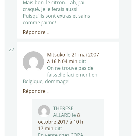
Mais bon, le citron… ah, j’ai
craqué. Je le ferais aussi!
Puisqu’ils sont extras et sains
comme j’aime!
Répondre
↓
Mitsuko
le
21 mai 2007
à 16 h 04 min
dit:
On ne trouve pas de
faisselle facilement en
Belgique, dommage!
Répondre
↓
THERESE
ALLARD
le
8
octobre 2017 à 10 h
17 min
dit:
En vente chez CORA