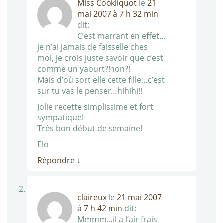
Miss Cookliquot
le
21
mai 2007 à 7 h 32 min
dit:
C’est marrant en effet…
je n’ai jamais de faisselle ches
moi, je crois juste savoir que c’est
comme un yaourt?!non?!
Mais d’où sort elle cette fille…c’est
sur tu vas le penser…hihihi!!
Jolie recette simplissime et fort
sympatique!
Très bon début de semaine!
Elo
Répondre
↓
claireux
le
21 mai 2007
à 7 h 42 min
dit:
Mmmm…il a l’air frais