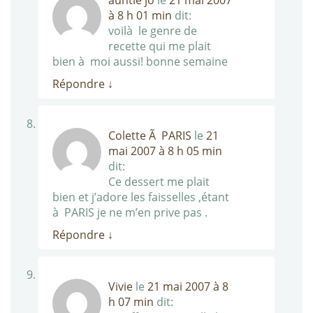
auntie jo
le
21 mai 2007
à 8 h 01 min
dit:
voilà le genre de
recette qui me plait
bien à moi aussi! bonne semaine
Répondre
↓
Colette Ã PARIS
le
21
mai 2007 à 8 h 05 min
dit:
Ce dessert me plait
bien et j’adore les faisselles ,étant
à PARIS je ne m’en prive pas .
Répondre
↓
Vivie
le
21 mai 2007 à 8
h 07 min
dit: