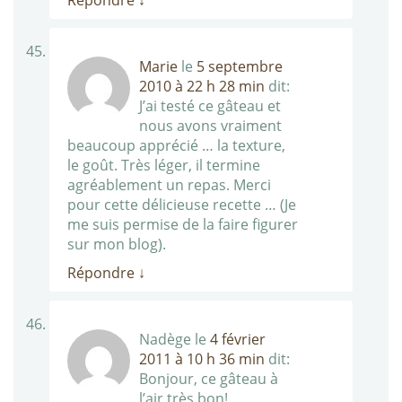
Répondre
↓
Marie
le
5 septembre
2010 à 22 h 28 min
dit:
J’ai testé ce gâteau et
nous avons vraiment
beaucoup apprécié … la texture,
le goût. Très léger, il termine
agréablement un repas. Merci
pour cette délicieuse recette … (Je
me suis permise de la faire figurer
sur mon blog).
Répondre
↓
Nadège
le
4 février
2011 à 10 h 36 min
dit:
Bonjour, ce gâteau à
l’air très bon!