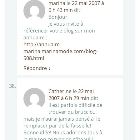
marina
le
22 mai 2007 à
0 h 43 min
dit:
Bonjour,
Je vous invite à
référencer votre blog sur mon
annuaire :
http://annuaire-
marina.marinamode.com/blog-
508.html
Répondre
↓
Catherine
le
22 mai
2007 à 6 h 29 min
dit:
Il est parfois difficile de
trouver du bruccio…
mais je n’aurai jamais pensé à le
remplacer par de la faisselle!
Bonne idée! Nous adorons tous à
la maison ce type de gâteau!!!