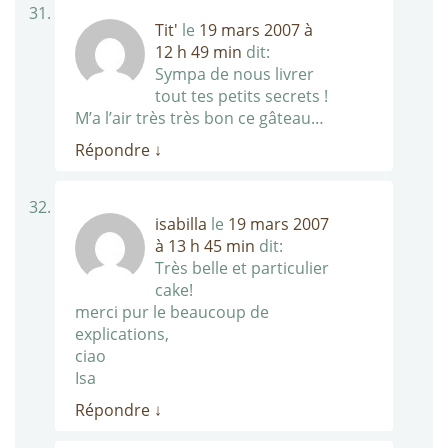
Tit'
le
19 mars 2007 à
12 h 49 min
dit:
Sympa de nous livrer
tout tes petits secrets !
M’a l’air très très bon ce gâteau…
Répondre
↓
isabilla
le
19 mars 2007
à 13 h 45 min
dit:
Très belle et particulier
cake!
merci pur le beaucoup de
explications,
ciao
Isa
Répondre
↓