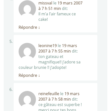
missval
le
19 mars 2007
à 7 h 51 min
dit:
Il m’a l’air fameux ce
cake!
Répondre
↓
leonine19
le
19 mars
2007 à 7 h 55 min
dit:
ton gateau et
magnifique!! j’adore sa
couleur brunie !! j’adopte!
Répondre
↓
reinefeuille
le
19 mars
2007 à 7 h 58 min
dit:
ce gâteau est superbe !
merci pour tes bons