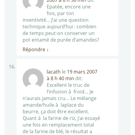
2007 à 8 h 36 min
dit:
Epatée, encore une
fois, par ton
inventivité… J’ai une question
technique aujourd’hui : combien
de temps peut-on conserver un
pot entamé de purée d’amandes?
Répondre
↓
lacath
le
19 mars 2007
à 8 h 40 min
dit:
Excellent le truc de
l’infusion à froid… Je
n’aurais jamais cru… Le mélange
amande/huile à laplace du
beurre, ça doit être excellent.
Quant à la farine de riz, j’ai essayé
une fois en remplacement total
de la farine de blé, le résultat a