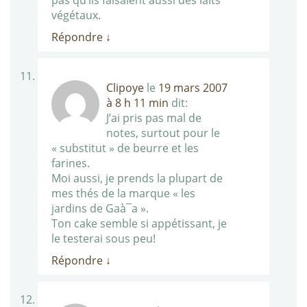
pas qu’ils faisaient aussi des laits
végétaux.
Répondre
↓
Clipoye
le
19 mars 2007
à 8 h 11 min
dit:
J’ai pris pas mal de
notes, surtout pour le
« substitut » de beurre et les
farines.
Moi aussi, je prends la plupart de
mes thés de la marque « les
jardins de Gaà¯a ».
Ton cake semble si appétissant, je
le testerai sous peu!
Répondre
↓