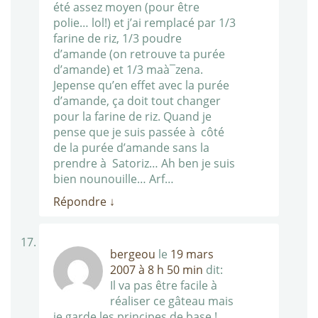
été assez moyen (pour être
polie… lol!) et j’ai remplacé par 1/3
farine de riz, 1/3 poudre
d’amande (on retrouve ta purée
d’amande) et 1/3 maà¯zena.
Jepense qu’en effet avec la purée
d’amande, ça doit tout changer
pour la farine de riz. Quand je
pense que je suis passée à côté
de la purée d’amande sans la
prendre à Satoriz… Ah ben je suis
bien nounouille… Arf…
Répondre
↓
bergeou
le
19 mars
2007 à 8 h 50 min
dit:
Il va pas être facile à
réaliser ce gâteau mais
je garde les principes de base !