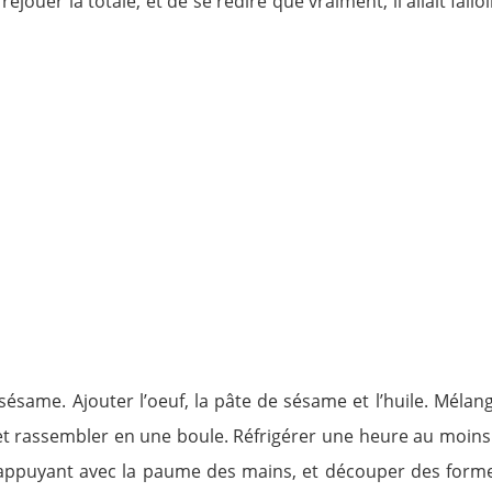
rejouer la totale, et de se redire que vraiment, il allait fall
e sésame. Ajouter l’oeuf, la pâte de sésame et l’huile. Méla
t rassembler en une boule. Réfrigérer une heure au moins.Pr
n appuyant avec la paume des mains, et découper des forme