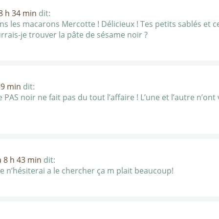
8 h 34 min
dit:
ans les macarons Mercotte ! Délicieux ! Tes petits sablés et
rrais-je trouver la pâte de sésame noir ?
39 min
dit:
PAS noir ne fait pas du tout l’affaire ! L’une et l’autre n’on
 8 h 43 min
dit:
e n’hésiterai a le chercher ça m plait beaucoup!