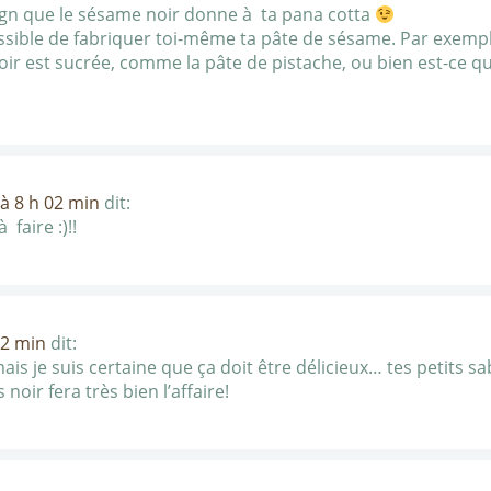
sign que le sésame noir donne à ta pana cotta
possible de fabriquer toi-même ta pâte de sésame. Par exemple
noir est sucrée, comme la pâte de pistache, ou bien est-ce 
à 8 h 02 min
dit:
 faire :)!!
22 min
dit:
ais je suis certaine que ça doit être délicieux… tes petits sa
oir fera très bien l’affaire!