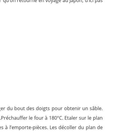
oir qu’on retourne en voyage au Japon, d’ici pas
nger du bout des doigts pour obtenir un sâble.
échauffer le four à 180°C. Etaler sur le plan
s à l’emporte-pièces. Les décoller du plan de