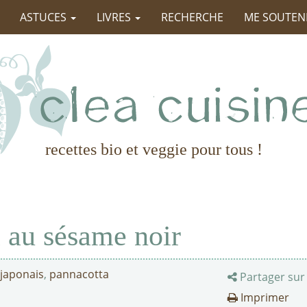
ASTUCES
LIVRES
RECHERCHE
ME SOUTEN
recettes bio et veggie pour tous !
a au sésame noir
 japonais
,
pannacotta
Partager sur
Imprimer