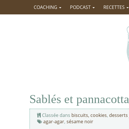
COACHING
PODCAST
RECETTES
Sablés et pannacott
Classée dans
biscuits, cookies
,
desserts
agar-agar
,
sésame noir