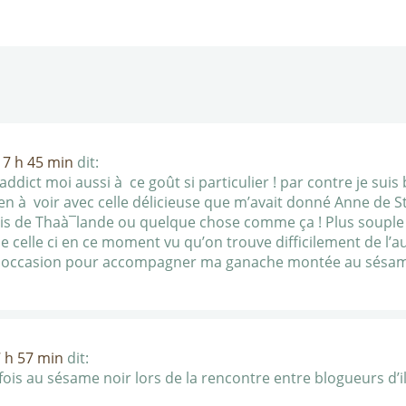
 7 h 45 min
dit:
 addict moi aussi à ce goût si particulier ! par contre je suis
ien à voir avec celle délicieuse que m’avait donné Anne de 
ais de Thaà¯lande ou quelque chose comme ça ! Plus souple
 celle ci en ce moment vu qu’on trouve difficilement de l’autr
ère occasion pour accompagner ma ganache montée au sésame
 h 57 min
dit:
 fois au sésame noir lors de la rencontre entre blogueurs d’i