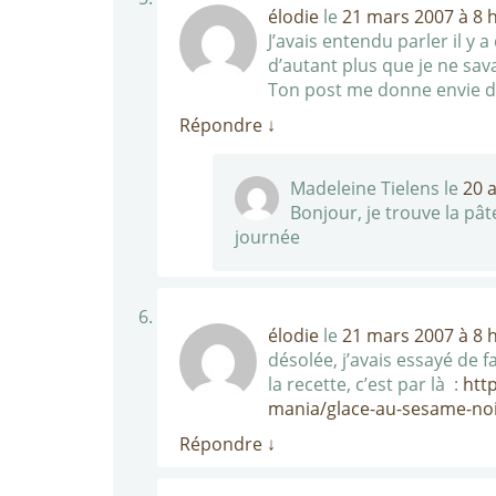
élodie
le
21 mars 2007 à 8 
J’avais entendu parler il y 
d’autant plus que je ne sava
Ton post me donne envie d
Répondre
↓
Madeleine Tielens
le
20 a
Bonjour, je trouve la pât
journée
élodie
le
21 mars 2007 à 8 
désolée, j’avais essayé de 
la recette, c’est par là :
http
mania/glace-au-sesame-no
Répondre
↓