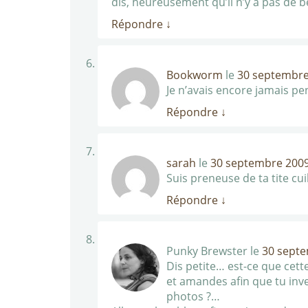
dis, heureusement qu’il n’y a pas de
Répondre
↓
Bookworm
le
30 septembre
Je n’avais encore jamais pen
Répondre
↓
sarah
le
30 septembre 2009
Suis preneuse de ta tite cuil
Répondre
↓
Punky Brewster
le
30 septe
Dis petite… est-ce que cette
et amandes afin que tu inv
photos ?…