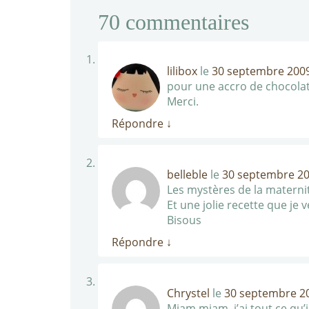
70
commentaires
lilibox
le
30 septembre 2009
pour une accro de chocolat
Merci.
Répondre
↓
belleble
le
30 septembre 20
Les mystères de la matern
Et une jolie recette que je 
Bisous
Répondre
↓
Chrystel
le
30 septembre 20
Miam miam, j’ai tout ce qu’i