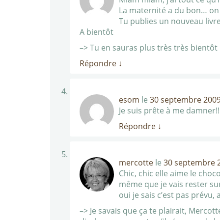
La maternité a du bon… on 
Tu publies un nouveau livre 
A bientôt
–> Tu en sauras plus très très bientôt
Répondre
↓
esom
le
30 septembre 2009
Je suis prête à me damner!!
Répondre
↓
mercotte
le
30 septembre 2
Chic, chic elle aime le choco
même que je vais rester sur
oui je sais c’est pas prévu,
–> Je savais que ça te plairait, Mercot