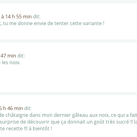
 à 14 h 55 min
dit:
x, tu me donne envie de tenter cette variante !
 47 min
dit:
 les noix.
6 h 46 min
dit:
e de châtaigne dans mon dernier gâteau aux noix, ce qui a fait
la surprise de découvrir que ça donnait un goût très sucré !! l
e recette !!! à bientôt !