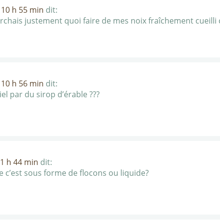
 10 h 55 min
dit:
herchais justement quoi faire de mes noix fraîchement cueilli
 10 h 56 min
dit:
el par du sirop d’érable ???
11 h 44 min
dit:
e c’est sous forme de flocons ou liquide?