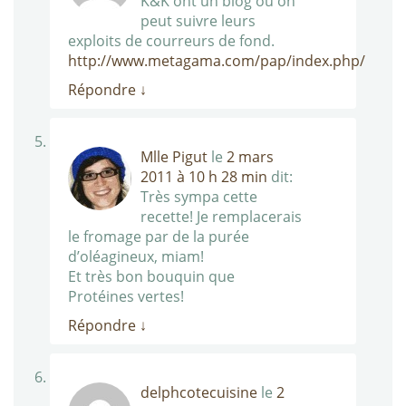
K&K ont un blog ou on
peut suivre leurs
exploits de courreurs de fond.
http://www.metagama.com/pap/index.php/
Répondre
↓
Mlle Pigut
le
2 mars
2011 à 10 h 28 min
dit:
Très sympa cette
recette! Je remplacerais
le fromage par de la purée
d’oléagineux, miam!
Et très bon bouquin que
Protéines vertes!
Répondre
↓
delphcotecuisine
le
2