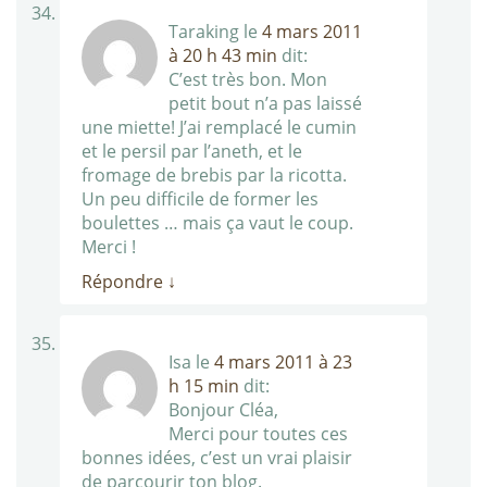
Taraking
le
4 mars 2011
à 20 h 43 min
dit:
C’est très bon. Mon
petit bout n’a pas laissé
une miette! J’ai remplacé le cumin
et le persil par l’aneth, et le
fromage de brebis par la ricotta.
Un peu difficile de former les
boulettes … mais ça vaut le coup.
Merci !
Répondre
↓
Isa
le
4 mars 2011 à 23
h 15 min
dit:
Bonjour Cléa,
Merci pour toutes ces
bonnes idées, c’est un vrai plaisir
de parcourir ton blog.