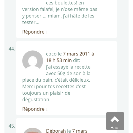
ces boulettes! en
version falafel, je n’ose même pas
y penser … miam. j’ai hâte de les
tester…
Répondre
↓
coco
le
7 mars 2011 à
18 h 53 min
dit:
j’ai essayé la recette
avec 50g de son à la
place du pain, c’était délicieux.
Merci pour tes recettes c’est
toujours un plaisir de
dégustation.
Répondre
↓
Haut
Déborah
le
7 mars