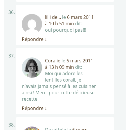
lilli de...
le
6 mars 2011
à 10 h 51 min
dit:
oui pourquoi pas!!!
Répondre
↓
Coralie
le
6 mars 2011
à 13 h 09 min
dit:
Moi qui adore les
lentilles corail, je
n’avais jamais pensé à les cuisiner
ainsi ! Merci pour cette délicieuse
recette.
Répondre
↓
Dorothée
le
6 mars