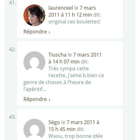
laurenceel
le
7 mars
2011 à 11 h 12 min
dit:
original ces boulettes!
Répondre
↓
Tiuscha
le
7 mars 2011
à 14 h 07 min
dit:
Très sympa cette
recette, j’aime b.bien ce
genre de choses à l’heure de
l’apéritif…
Répondre
↓
Ségo
le
7 mars 2011 à
15 h 45 min
dit:
Waou, trop bonne idée