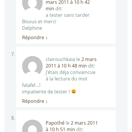
mars 2011 à 10 h 42
min
dit:
a tester sans tarder
Bisous et merci
Delphine
Répondre
↓
clairouchkaia
le
2 mars
2011 à 10 h 48 min
dit:
j’étais déja convaincue
à la lecture du mot
falafel…!
impatiente de tester !
Répondre
↓
Papothé
le
2 mars 2011
à 10 h 51 min
dit: