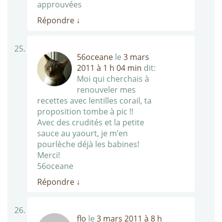
approuvées
Répondre
↓
56oceane
le
3 mars
2011 à 1 h 04 min
dit:
Moi qui cherchais à
renouveler mes
recettes avec lentilles corail, ta
proposition tombe à pic !!
Avec des crudités et la petite
sauce au yaourt, je m’en
pourlèche déjà les babines!
Merci!
56oceane
Répondre
↓
flo
le
3 mars 2011 à 8 h