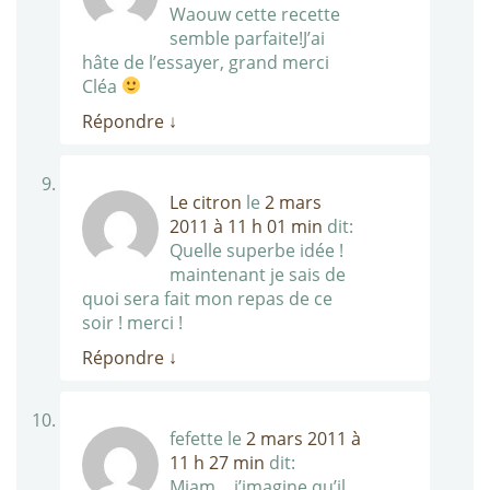
Waouw cette recette
semble parfaite!J’ai
hâte de l’essayer, grand merci
Cléa
Répondre
↓
Le citron
le
2 mars
2011 à 11 h 01 min
dit:
Quelle superbe idée !
maintenant je sais de
quoi sera fait mon repas de ce
soir ! merci !
Répondre
↓
fefette
le
2 mars 2011 à
11 h 27 min
dit:
Miam… j’imagine qu’il